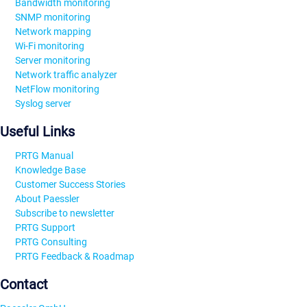
Bandwidth monitoring
SNMP monitoring
Network mapping
Wi-Fi monitoring
Server monitoring
Network traffic analyzer
NetFlow monitoring
Syslog server
Useful Links
PRTG Manual
Knowledge Base
Customer Success Stories
About Paessler
Subscribe to newsletter
PRTG Support
PRTG Consulting
PRTG Feedback & Roadmap
Contact