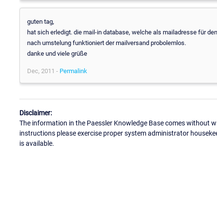
guten tag,
hat sich erledigt. die mail-in database, welche als mailadresse für de
nach umstelung funktioniert der mailversand probolemlos.
danke und viele grüße
Dec, 2011 -
Permalink
Disclaimer:
The information in the Paessler Knowledge Base comes without war
instructions please exercise proper system administrator houseke
is available.