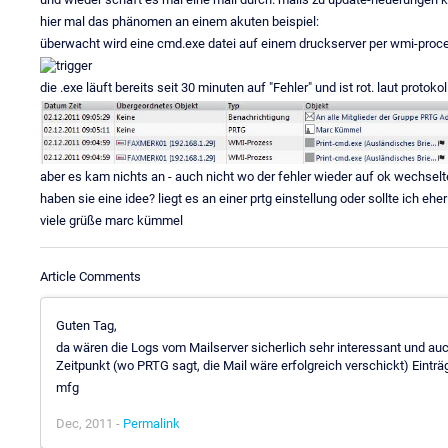
hier mal das phänomen an einem akuten beispiel:
überwacht wird eine cmd.exe datei auf einem druckserver per wmi-process. 
die .exe läuft bereits seit 30 minuten auf "Fehler" und ist rot. laut protok
aber es kam nichts an - auch nicht wo der fehler wieder auf ok wechselte
haben sie eine idee? liegt es an einer prtg einstellung oder sollte ich 
viele grüße marc kümmel
Article Comments
Guten Tag,
da wären die Logs vom Mailserver sicherlich sehr interessant und au
Zeitpunkt (wo PRTG sagt, die Mail wäre erfolgreich verschickt) Einträg
mfg
Dec, 2011 -
Permalink