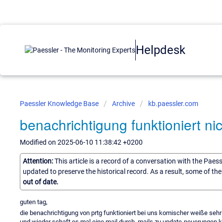
Helpdesk
Paessler Knowledge Base
Archive
kb.paessler.com
benachrichtigung funktioniert nic
Modified on 2025-06-10 11:38:42 +0200
Attention:
This article is a record of a conversation with the Paes
updated to preserve the historical record. As a result, some of t
out of date.
guten tag,
die benachrichtigung von prtg funktioniert bei uns komischer weiße sehr
und wieder schaft es mal eine mail durch. mails zu update-neuerungen