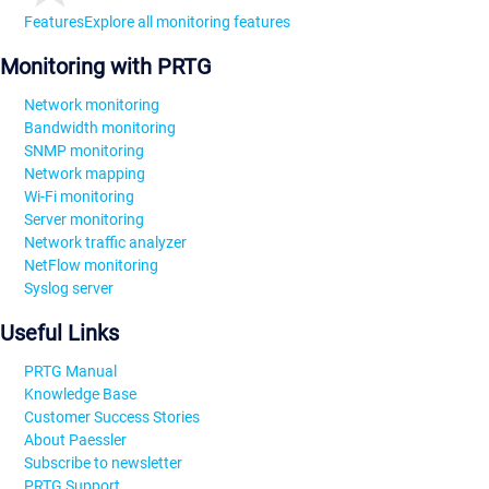
Features
Explore all monitoring features
Monitoring with PRTG
Network monitoring
Bandwidth monitoring
SNMP monitoring
Network mapping
Wi-Fi monitoring
Server monitoring
Network traffic analyzer
NetFlow monitoring
Syslog server
Useful Links
PRTG Manual
Knowledge Base
Customer Success Stories
About Paessler
Subscribe to newsletter
PRTG Support