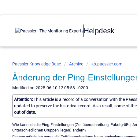
Helpdesk
Paessler Knowledge Base
Archive
kb.paessler.com
Änderung der Ping-Einstellunge
Modified on 2025-06-10 12:05:58 +0200
Attention:
This article is a record of a conversation with the Paes
updated to preserve the historical record. As a result, some of t
out of date.
Wie kann ich die Ping-Einstellungen (Zeitüberschreitung, Paketgröße, Anz
unterschiedlichen Gruppen liegen) ändern?
Ebenso würde ich gerne die Zeitüberschreitung beim wmivolumesensor fü