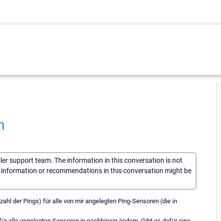
n
sler support team. The information in this conversation is not
he information or recommendations in this conversation might be
ahl der Pings) für alle von mir angelegten Ping-Sensoren (die in
r alle angelegten Sensoren in nachhinein ändern. Gibt es dafür eine