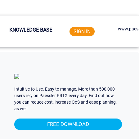
www.paess
KNOWLEDGE BASE
SIGN IN
Intuitive to Use. Easy to manage. More than 500,000
users rely on Paessler PRTG every day. Find out how
you can reduce cost, increase QoS and ease planning,
as well.
FREE DOWNLOAD