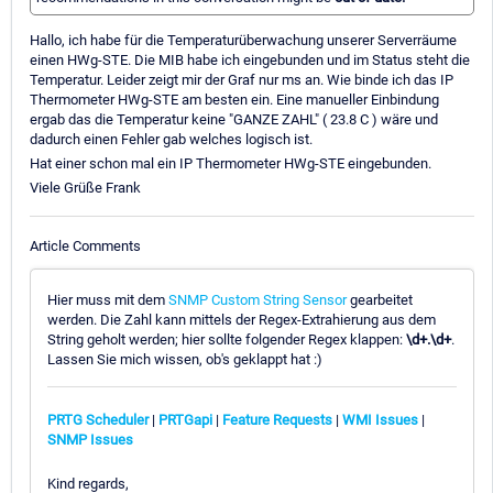
Hallo, ich habe für die Temperaturüberwachung unserer Serverräume
einen HWg-STE. Die MIB habe ich eingebunden und im Status steht die
Temperatur. Leider zeigt mir der Graf nur ms an. Wie binde ich das IP
Thermometer HWg-STE am besten ein. Eine manueller Einbindung
ergab das die Temperatur keine "GANZE ZAHL" ( 23.8 C ) wäre und
dadurch einen Fehler gab welches logisch ist.
Hat einer schon mal ein IP Thermometer HWg-STE eingebunden.
Viele Grüße Frank
Article Comments
Hier muss mit dem
SNMP Custom String Sensor
gearbeitet
werden. Die Zahl kann mittels der Regex-Extrahierung aus dem
String geholt werden; hier sollte folgender Regex klappen:
\d+.\d+
.
Lassen Sie mich wissen, ob's geklappt hat :)
PRTG Scheduler
|
PRTGapi
|
Feature Requests
|
WMI Issues
|
SNMP Issues
Kind regards,