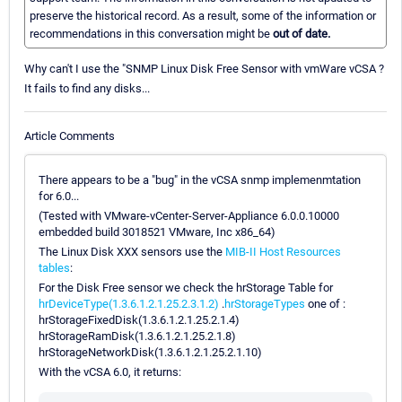
preserve the historical record. As a result, some of the information or
recommendations in this conversation might be
out of date.
Why can't I use the "SNMP Linux Disk Free Sensor with vmWare vCSA ?
It fails to find any disks...
Article Comments
There appears to be a "bug" in the vCSA snmp implemenmtation
for 6.0...
(Tested with VMware-vCenter-Server-Appliance 6.0.0.10000
embedded build 3018521 VMware, Inc x86_64)
The Linux Disk XXX sensors use the
MIB-II Host Resources
tables
:
For the Disk Free sensor we check the hrStorage Table for
hrDeviceType(1.3.6.1.2.1.25.2.3.1.2)
.
hrStorageTypes
one of :
hrStorageFixedDisk(1.3.6.1.2.1.25.2.1.4)
hrStorageRamDisk(1.3.6.1.2.1.25.2.1.8)
hrStorageNetworkDisk(1.3.6.1.2.1.25.2.1.10)
With the vCSA 6.0, it returns: