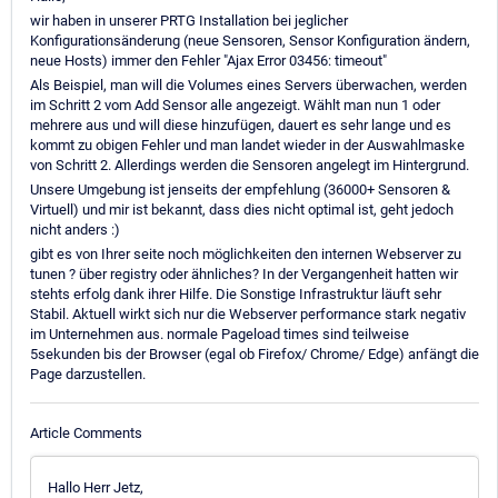
wir haben in unserer PRTG Installation bei jeglicher
Konfigurationsänderung (neue Sensoren, Sensor Konfiguration ändern,
neue Hosts) immer den Fehler "Ajax Error 03456: timeout"
Als Beispiel, man will die Volumes eines Servers überwachen, werden
im Schritt 2 vom Add Sensor alle angezeigt. Wählt man nun 1 oder
mehrere aus und will diese hinzufügen, dauert es sehr lange und es
kommt zu obigen Fehler und man landet wieder in der Auswahlmaske
von Schritt 2. Allerdings werden die Sensoren angelegt im Hintergrund.
Unsere Umgebung ist jenseits der empfehlung (36000+ Sensoren &
Virtuell) und mir ist bekannt, dass dies nicht optimal ist, geht jedoch
nicht anders :)
gibt es von Ihrer seite noch möglichkeiten den internen Webserver zu
tunen ? über registry oder ähnliches? In der Vergangenheit hatten wir
stehts erfolg dank ihrer Hilfe. Die Sonstige Infrastruktur läuft sehr
Stabil. Aktuell wirkt sich nur die Webserver performance stark negativ
im Unternehmen aus. normale Pageload times sind teilweise
5sekunden bis der Browser (egal ob Firefox/ Chrome/ Edge) anfängt die
Page darzustellen.
Article Comments
Hallo Herr Jetz,