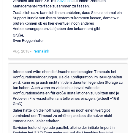
verteilen und dann z.B. mit
Savision
auf einem zentralen
Management-Interface zusammen zu fassen.
Zusätzlich dazu kann ich Ihnen anbieten, dass Sie uns einmal ein
Support Bundle von Ihrem System zukommen lassen, damit wir
prüfen können ob es hier eventuell noch anderes
Verbesserungspotenzial (neben den bekannten) gibt.
Grüße,
Sven Roggenhofer
Aug, 2018 -
Permalink
Interessant wäre eher die Ursache der besagten Timeouts bei
Konfigurationsänderungen. Da die Konfiguration im RAM gehalten
wird, kann es ja auch nicht mit dem darunter liegenden Storage zu
tun haben. Auch wenn es vielleicht sinnvoll wäre die
Konfigurationsdateien für große Installationen zu Splitten und je
Probe ein File vorzuhalten anstelle eines einzigen. (aktuell +1GB
Groß)
daher hatte ich die hoffnung, dass es noch einen wert gibt
zumindest den Timeout zu erhöhen, sodass die nutzer nicht
immer einen Fehler erhalten.
Savision teste ich gerade parallel, alleine der initiale Import in
Savision hat 3 1/2 Tage gedauert und die Maschine benötigt