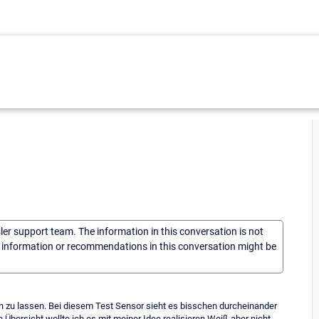
sler support team. The information in this conversation is not
he information or recommendations in this conversation might be
n zu lassen. Bei diesem Test Sensor sieht es bisschen durcheinander
 Übersicht wollte ich es mit meiner Idee realisieren Weiß aber nicht