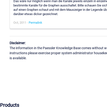
Das wäre nur möglich wenn man die Kanäle jeweils einzeln in einzeln
bestimmte Kanäle für die Graphen ausschaltet. Bitte schauen Sie si
auf einen Graphen schaut und mit dem Mauszeiger in der Legende über
darüber etwas dicker gezeichnet.
Oct, 2011 -
Permalink
Disclaimer:
The information in the Paessler Knowledge Base comes without war
instructions please exercise proper system administrator houseke
is available.
Products