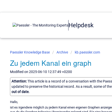
Helpdesk
Paessler Knowledge Base
Archive
kb.paessler.com
Zu jedem Kanal ein graph
Modified on 2025-06-10 12:37:49 +0200
Attention:
This article is a record of a conversation with the Paes
updated to preserve the historical record. As a result, some of t
out of date.
Hallo,
ist es irgendwie möglich zu jedem Kanal einen eigenen Graphen anzeige
aus da die Graphen teilweise übereinander gelappt sind. Für eine bessere