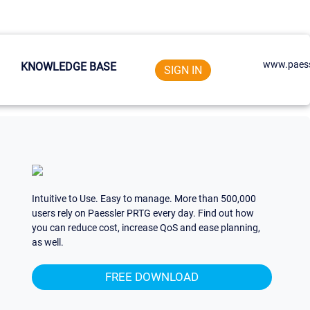
www.paess
KNOWLEDGE BASE
SIGN IN
Intuitive to Use. Easy to manage. More than 500,000
users rely on Paessler PRTG every day. Find out how
you can reduce cost, increase QoS and ease planning,
as well.
FREE DOWNLOAD