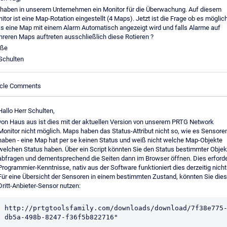
 haben in unserem Unternehmen ein Monitor für die Überwachung. Auf diesem
itor ist eine Map-Rotation eingestellt (4 Maps). Jetzt ist die Frage ob es möglich
s eine Map mit einem Alarm Automatisch angezeigt wird und falls Alarme auf
reren Maps auftreten ausschließlich diese Rotieren ?
üße
Schulten
icle Comments
Hallo Herr Schulten,
von Haus aus ist dies mit der aktuellen Version von unserem PRTG Network
Monitor nicht möglich. Maps haben das Status-Attribut nicht so, wie es Sensore
haben - eine Map hat per se keinen Status und weiß nicht welche Map-Objekte
welchen Status haben. Über ein Script könnten Sie den Status bestimmter Objek
abfragen und dementsprechend die Seiten dann im Browser öffnen. Dies erforde
Programmier-Kenntnisse, nativ aus der Software funktioniert dies derzeitig nicht
Für eine Übersicht der Sensoren in einem bestimmten Zustand, könnten Sie die
Dritt-Anbieter-Sensor nutzen:
http://prtgtoolsfamily.com/downloads/download/7f38e775