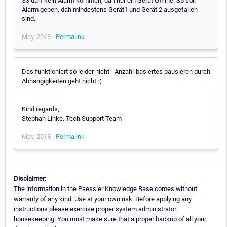
S3 darf kein Alarm kommen, dah nur ein Gerät Offline. S5 soll
Alarm geben, dah mindestens Gerät1 und Gerät 2 ausgefallen
sind.
May, 2018 -
Permalink
Das funktioniert so leider nicht - Anzahl-basiertes pausieren durch
Abhängigkeiten geht nicht :(
Kind regards,
Stephan Linke, Tech Support Team
May, 2018 -
Permalink
Disclaimer:
The information in the Paessler Knowledge Base comes without
warranty of any kind. Use at your own risk. Before applying any
instructions please exercise proper system administrator
housekeeping. You must make sure that a proper backup of all your