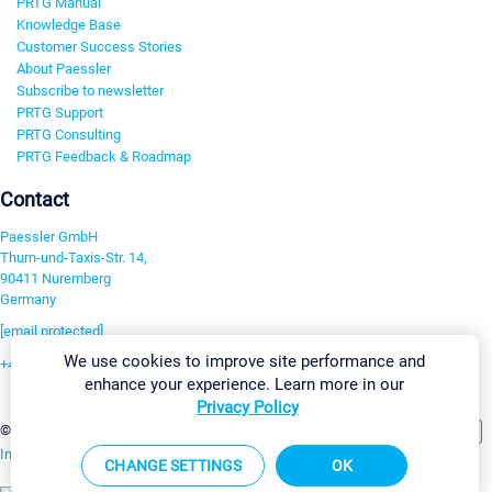
PRTG Manual
Knowledge Base
Customer Success Stories
About Paessler
Subscribe to newsletter
PRTG Support
PRTG Consulting
PRTG Feedback & Roadmap
Contact
Paessler GmbH
Thurn-und-Taxis-Str. 14,
90411 Nuremberg
Germany
[email protected]
We use cookies to improve site performance and
+49 911 93775-0
enhance your experience. Learn more in our
Contact us
Privacy Policy
Change Settings
©2026 Paessler GmbH
Terms & Conditions
Privacy Policy
Imprint
Report Vulnerability
Download & Install
Sitemap
CHANGE SETTINGS
OK