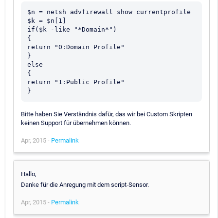
$n = netsh advfirewall show currentprofile

$k = $n[1]

if($k -like "*Domain*")

{

return "0:Domain Profile"

}

else

{

return "1:Public Profile"

Bitte haben Sie Verständnis dafür, das wir bei Custom Skripten
keinen Support für übernehmen können.
Apr, 2015 -
Permalink
Hallo,
Danke für die Anregung mit dem script-Sensor.
Apr, 2015 -
Permalink