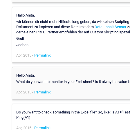
Hallo Anita,
wir können dir nicht mehr Hilfestellung geben, da wir keinen Scripting-
Dokument zu kopieren und diese Datei mit dem
Datei-Inhalt Sensor
zu
gerne einen PRTG Partner empfehlen der auf Custom Skripting spezalie
Gruß
Jochen
Apr, 2015 -
Permalink
Hello Anita,
What do you want to monitor in your Exel sheet? Is it alway the value fr
Apr, 2015 -
Permalink
Do you want to check something in the Excel file? So, like: is A1="Test"
Ping(A1).
Apr, 2015 -
Permalink