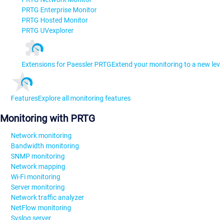
PRTG Enterprise Monitor
PRTG Hosted Monitor
PRTG UVexplorer
Extensions for Paessler PRTG
Extend your monitoring to a new lev
Features
Explore all monitoring features
Monitoring with PRTG
Network monitoring
Bandwidth monitoring
SNMP monitoring
Network mapping
Wi-Fi monitoring
Server monitoring
Network traffic analyzer
NetFlow monitoring
Syslog server