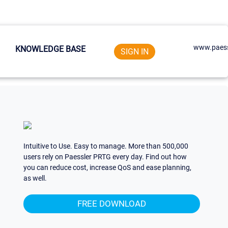
www.paess
KNOWLEDGE BASE
SIGN IN
Intuitive to Use. Easy to manage. More than 500,000
users rely on Paessler PRTG every day. Find out how
you can reduce cost, increase QoS and ease planning,
as well.
FREE DOWNLOAD