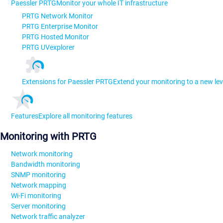
Paessler PRTG
Monitor your whole IT infrastructure
PRTG Network Monitor
PRTG Enterprise Monitor
PRTG Hosted Monitor
PRTG UVexplorer
Extensions for Paessler PRTG
Extend your monitoring to a new lev
Features
Explore all monitoring features
Monitoring with PRTG
Network monitoring
Bandwidth monitoring
SNMP monitoring
Network mapping
Wi-Fi monitoring
Server monitoring
Network traffic analyzer