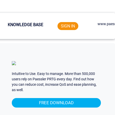
www.paess
KNOWLEDGE BASE
SIGN IN
Intuitive to Use. Easy to manage. More than 500,000
users rely on Paessler PRTG every day. Find out how
you can reduce cost, increase QoS and ease planning,
as well.
FREE DOWNLOAD