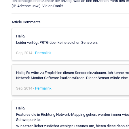
Ich benötige einen Sensor der anzeigt was an den einzelnen Ports des en
(IP-Adresse usw.). Vielen Dank!
Article Comments
Hallo,
Leider verfügt PRTG über keine solchen Sensoren.
Sep, 2014 -
Permalink
Hallo, Es wäre zu Empfehlen diesen Sensor einzubauen. Ich kenne me
Network Monitor Software kaufen würden. Dieser Sensor würde eine M
Sep, 2014 -
Permalink
Hallo,
Features die in Richtung Network-Mapping gehen, werden immer wied
Schwerpunkte.
Wir setzen lieber zunächst weniger Features um, bieten diese dann ab