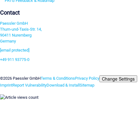
PRTG Feedback & Roadmap
Contact
Paessler GmbH
Thurn-und-Taxis-Str. 14,
90411 Nuremberg
Germany
[email protected]
+49 911 93775-0
Contact us
Change Settings
©2026 Paessler GmbH
Terms & Conditions
Privacy Policy
Imprint
Report Vulnerability
Download & Install
Sitemap