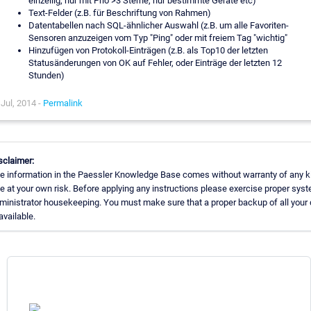
einzeilig, nur mit Prio >3 Sterne, nur bestimmte Geräte etc)
Text-Felder (z.B. für Beschriftung von Rahmen)
Datentabellen nach SQL-ähnlicher Auswahl (z.B. um alle Favoriten-
Sensoren anzuzeigen vom Typ "Ping" oder mit freiem Tag "wichtig"
Hinzufügen von Protokoll-Einträgen (z.B. als Top10 der letzten
Statusänderungen von OK auf Fehler, oder Einträge der letzten 12
Stunden)
Jul, 2014 -
Permalink
sclaimer:
e information in the Paessler Knowledge Base comes without warranty of any k
e at your own risk. Before applying any instructions please exercise proper sys
ministrator housekeeping. You must make sure that a proper backup of all your 
available.