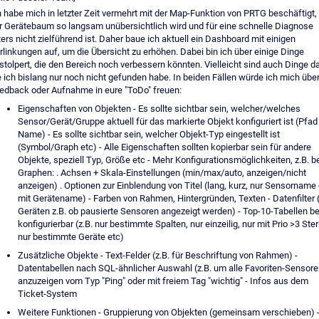
h habe mich in letzter Zeit vermehrt mit der Map-Funktion von PRTG beschäftigt,
r Gerätebaum so langsam unübersichtlich wird und für eine schnelle Diagnose
ters nicht zielführend ist. Daher baue ich aktuell ein Dashboard mit einigen
rlinkungen auf, um die Übersicht zu erhöhen. Dabei bin ich über einige Dinge
stolpert, die den Bereich noch verbessern könnten. Vielleicht sind auch Dinge da
e ich bislang nur noch nicht gefunden habe. In beiden Fällen würde ich mich übe
edback oder Aufnahme in eure "ToDo" freuen:
Eigenschaften von Objekten - Es sollte sichtbar sein, welcher/welches
Sensor/Gerät/Gruppe aktuell für das markierte Objekt konfiguriert ist (Pfad
Name) - Es sollte sichtbar sein, welcher Objekt-Typ eingestellt ist
(Symbol/Graph etc) - Alle Eigenschaften sollten kopierbar sein für andere
Objekte, speziell Typ, Größe etc - Mehr Konfigurationsmöglichkeiten, z.B. be
Graphen: . Achsen + Skala-Einstellungen (min/max/auto, anzeigen/nicht
anzeigen) . Optionen zur Einblendung von Titel (lang, kurz, nur Sensorname
mit Gerätename) - Farben von Rahmen, Hintergründen, Texten - Datenfilter 
Geräten z.B. ob pausierte Sensoren angezeigt werden) - Top-10-Tabellen b
konfigurierbar (z.B. nur bestimmte Spalten, nur einzeilig, nur mit Prio >3 Ster
nur bestimmte Geräte etc)
Zusätzliche Objekte - Text-Felder (z.B. für Beschriftung von Rahmen) -
Datentabellen nach SQL-ähnlicher Auswahl (z.B. um alle Favoriten-Sensore
anzuzeigen vom Typ "Ping" oder mit freiem Tag "wichtig" - Infos aus dem
Ticket-System
Weitere Funktionen - Gruppierung von Objekten (gemeinsam verschieben) 