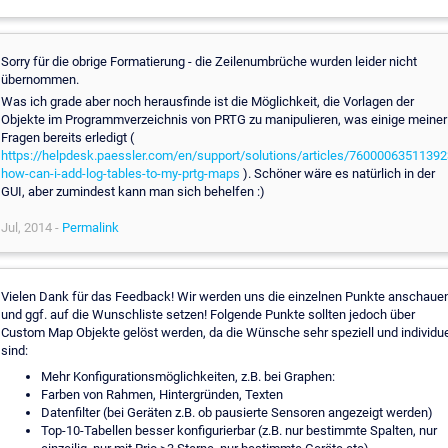
Sorry für die obrige Formatierung - die Zeilenumbrüche wurden leider nicht
übernommen.
Was ich grade aber noch herausfinde ist die Möglichkeit, die Vorlagen der
Objekte im Programmverzeichnis von PRTG zu manipulieren, was einige meiner
Fragen bereits erledigt (
https://helpdesk.paessler.com/en/support/solutions/articles/76000063511392
how-can-i-add-log-tables-to-my-prtg-maps
). Schöner wäre es natürlich in der
GUI, aber zumindest kann man sich behelfen :)
Jul, 2014 -
Permalink
Vielen Dank für das Feedback! Wir werden uns die einzelnen Punkte anschauen
und ggf. auf die Wunschliste setzen! Folgende Punkte sollten jedoch über
Custom Map Objekte gelöst werden, da die Wünsche sehr speziell und individue
sind:
Mehr Konfigurationsmöglichkeiten, z.B. bei Graphen:
Farben von Rahmen, Hintergründen, Texten
Datenfilter (bei Geräten z.B. ob pausierte Sensoren angezeigt werden)
Top-10-Tabellen besser konfigurierbar (z.B. nur bestimmte Spalten, nur