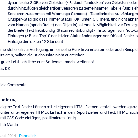
dynamische Größe von Objekten (z.B. durch "andocken" von Objekten, oder
durch hinzufügen gleichartiker Sensoren zu gemeinsamer Tabelle (Bsp: Feh
Sensoren zusammen mit Warnungs-Sensore) - Tabellarische Aufzählung v
Gruppen-Stati (so dass immer Status "OK" unter "OK" steht, und nicht abhä
vom Namen (sprich:Breite) des Objekts), alternativ Möglichkeit zur Festleg
der Breite (Text linksbündig, Status rechtsbündig) - Hinzufügen von Protokol
Einträgen (z.B. als Top10 der letzten Statusänderungen von OK auf Fehler, o
Einträge der letzten 12 Stunden)
rne stehe ich zur Verfügung, um einzelne Punkte zu erläutern oder auch Beispie
izzieren, sollten die Stichpunkte nicht ausreichen.
 guter Letzt: Ich liebe eure Software - macht weiter so!
uß DK
ticle Comments
Hallo DK,
eigene Text Felder können mittel eigenem HTML Element erstellt werden (ganz
unten unter eigenes HTML). Einfach in den Report ziehen und Text, HTML, auch
mit CSS Code einfügen, positionieren, fertig.
hth Martin
Jul, 2014 -
Permalink