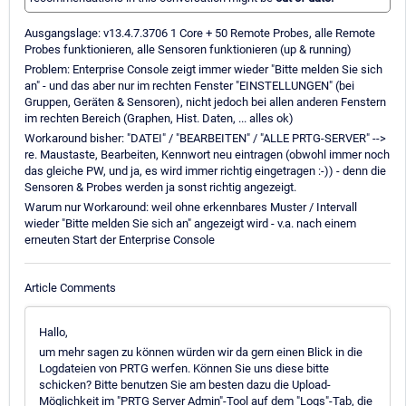
Ausgangslage: v13.4.7.3706 1 Core + 50 Remote Probes, alle Remote
Probes funktionieren, alle Sensoren funktionieren (up & running)
Problem: Enterprise Console zeigt immer wieder "Bitte melden Sie sich
an" - und das aber nur im rechten Fenster "EINSTELLUNGEN" (bei
Gruppen, Geräten & Sensoren), nicht jedoch bei allen anderen Fenstern
im rechten Bereich (Graphen, Hist. Daten, ... alles ok)
Workaround bisher: "DATEI" / "BEARBEITEN" / "ALLE PRTG-SERVER" -->
re. Maustaste, Bearbeiten, Kennwort neu eintragen (obwohl immer noch
das gleiche PW, und ja, es wird immer richtig eingetragen :-)) - denn die
Sensoren & Probes werden ja sonst richtig angezeigt.
Warum nur Workaround: weil ohne erkennbares Muster / Intervall
wieder "Bitte melden Sie sich an" angezeigt wird - v.a. nach einem
erneuten Start der Enterprise Console
Article Comments
Hallo,
um mehr sagen zu können würden wir da gern einen Blick in die
Logdateien von PRTG werfen. Können Sie uns diese bitte
schicken? Bitte benutzen Sie am besten dazu die Upload-
Möglichkeit im "PRTG Server Admin"-Tool auf dem "Logs"-Tab, die