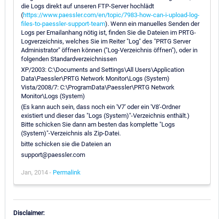
die Logs direkt auf unseren FTP-Server hochlädt
(
https://www.paessler.com/en/topic/7983-how-can-i-upload-log-
files-to-paessler-support-team
). Wenn ein manuelles Senden der
Logs per Emailanhang nötig ist, finden Sie die Dateien im PRTG-
Logverzeichnis, welches Sie im Reiter "Log" des "PRTG Server
Administrator" öffnen können ("Log-Verzeichnis öffnen"), oder in
folgenden Standardverzeichnissen
XP/2003: C:\Documents and Settings\All Users\Application
Data\Paessler\PRTG Network Monitor\Logs (System)
Vista/2008/7: C:\ProgramData\Paessler\PRTG Network
Monitor\Logs (System)
(Es kann auch sein, dass noch ein 'V7' oder ein 'V8'-Ordner
existiert und dieser das "Logs (System)"-Verzeichnis enthält.)
Bitte schicken Sie dann am besten das komplette "Logs
(System)"-Verzeichnis als Zip-Datei.
bitte schicken sie die Dateien an
support@paessler.com
Jan, 2014 -
Permalink
Disclaimer: