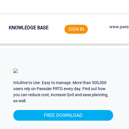
www.paess
KNOWLEDGE BASE
SIGN IN
Intuitive to Use. Easy to manage. More than 500,000
users rely on Paessler PRTG every day. Find out how
you can reduce cost, increase QoS and ease planning,
as well.
FREE DOWNLOAD