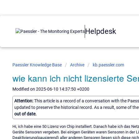
Helpdesk
Paessler Knowledge Base
Archive
kb.paessler.com
wie kann ich nicht lizensierte S
Modified on 2025-06-10 14:37:50 +0200
Attention:
This article is a record of a conversation with the Paes
updated to preserve the historical record. As a result, some of t
out of date.
Hi, ich habe eine 50 Lizenz von Chip installiert. Danach habe ich das N
Geräte Sensoren vergeben. Bei einigen Geräten waren Sensoren in der List
Deaktivierung(pausierend) aller anderen Sensoren liesen sich diese nich