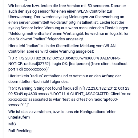
Wir benutzen bzw. testen die free Version mit 50 sensoren. Darunter
auch den syslog sensor für einen einen WLAN Controller zur
Überwachung. Dort werden syslog Meldungen zur überwachung an
einen server übermittelt wo darauf prtg installiert ist. Leider löst der
syslog Sensor keine Warnung aus wenn man unter den Einstellungen
"Meldung muß enthalten" einen Wert angibt. Es wird nur im log z.B. für
das Suchwort "radius" folgendes angezeigt.
Hier steht "radius" ist in der übermittelten Meldung vom WLAN
Controller, aber es wird keine Warnung ausgelöst:
"131: 172.23.0.182: 2012: Oct 23 09:48:50 wm3600 %DAEMON-5-
NOTICE: radiusd[32752]: Login OK: [testperson] (from client localhost
port 1 cli xxxxxxxxxxxx)"
Hier ist kein "radius" enthalten und er setzt nur an den Anfang der
übermittelten Nachricht folgendes:
"161: Warning: String not found [radiusd] in [172.23.0.182: 2012: Oct 23
09:50:49 ap4600-xxxxxx %DOT11-6-CLIENT_ASSOCIATED: Client 'xx-xx-
xx-xx-xx-xx' associated to wlan 'test' ssid 'test' on radio 'ap4600-
xxxxxx:R1' ]"
Wie ist das zu verstehen, bzw. ist uns ein Konfigurationsfehler
unterlaufen?
MfG
Ralf Reckling