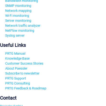
Bandwidth monitoring
SNMP monitoring
Network mapping
Wi-Fi monitoring
Server monitoring
Network traffic analyzer
NetFlow monitoring
Syslog server
Useful Links
PRTG Manual
Knowledge Base
Customer Success Stories
About Paessler
Subscribe to newsletter
PRTG Support
PRTG Consulting
PRTG Feedback & Roadmap
Contact