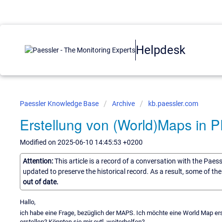
Helpdesk
Paessler Knowledge Base
Archive
kb.paessler.com
Erstellung von (World)Maps in 
Modified on 2025-06-10 14:45:53 +0200
Attention:
This article is a record of a conversation with the Paes
updated to preserve the historical record. As a result, some of t
out of date.
Hallo,
ich habe eine Frage, bezüglich der MAPS. Ich möchte eine World Map ers
erstellen? Könnten sie mir evtl. weiterhelfen?