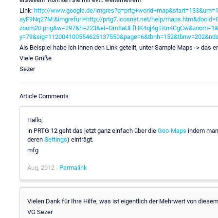
Link:
http://www.google.de/imgres?q=prtg+world+map&start=133&um
ayF9Nq27M:&imgrefurl=http://prtg7.icosnet.net/help/maps.htm&docid=G
zoom20.png&w=297&h=223&ei=Om8aULfHK4qj4gTKn4CgCw&zoom=1&i
y=79&sig=112004100554625137550&page=6&tbnh=152&tbnw=202&ndsp=2
Als Beispiel habe ich ihnen den Link geteilt, unter Sample Maps -> das er
Viele Grüße
Sezer
Article Comments
Hallo,
in PRTG 12 geht das jetzt ganz einfach über die
Geo-Maps
indem man d
deren
Settings
) einträgt.
mfg
Aug, 2012 -
Permalink
Vielen Dank für Ihre Hilfe, was ist eigentlich der Mehrwert von diese
VG Sezer