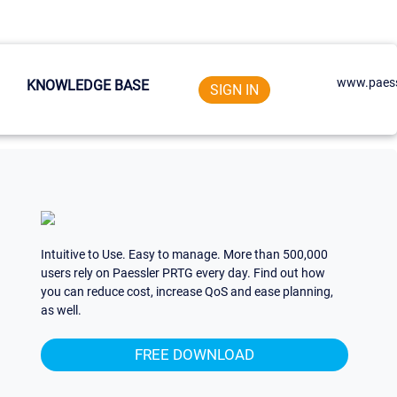
www.paess
KNOWLEDGE BASE
SIGN IN
Intuitive to Use. Easy to manage. More than 500,000
users rely on Paessler PRTG every day. Find out how
you can reduce cost, increase QoS and ease planning,
as well.
FREE DOWNLOAD