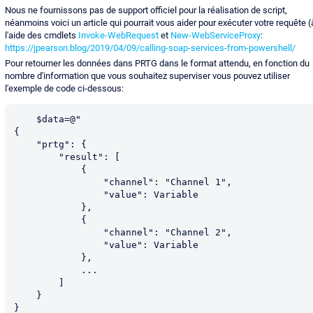
Nous ne fournissons pas de support officiel pour la réalisation de script,
néanmoins voici un article qui pourrait vous aider pour exécuter votre requête (
l'aide des cmdlets
Invoke-WebRequest
et
New-WebServiceProxy
:
https://jpearson.blog/2019/04/09/calling-soap-services-from-powershell/
Pour retourner les données dans PRTG dans le format attendu, en fonction du
nombre d'information que vous souhaitez superviser vous pouvez utiliser
l'exemple de code ci-dessous:
    $data=@"

{

    "prtg": {

        "result": [

            {

                "channel": "Channel 1",

                "value": Variable

            },

            {

                "channel": "Channel 2",

                "value": Variable

            },

            ...

        ]

    }

}
