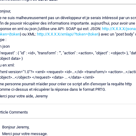
onjour,
e ne suis malheureusement pas un développeur et je serais intéressé par un scr
fin de pouvoir récupérer des informations importante. aujourd'hui, pour avoir une
éponse en xml ou json j'utilise une API- SOAP qui est: JSON:
http://X.X.X.X/jsona
oken={token
} ou XML:
http://X.X.X.X/xmlapi/?token={token
} avec un "post body" 
ype :
n json
 "request" : { "id" : <id>, "transform" : "", "action" : <action>, "object" : <object> }, "dat
object data> }
u en xml:
?xml version="1.0"?> <xml> <request> <id>...</id> <transform/> <action>...</act
object>...</object> </request> <data> ... </data> </xml>
ne personne pourrait m'aider pour créer ce script afin d'envoyer la requête http
omme ci-dessus et récupérer la réponse dans le format PRTG.
erci pour votre aide, Jeremy
rticle Comments
Bonjour Jeremy,
Merci pour votre message.