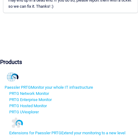
may end up in a dead end. If you do so, please report them with a ticket
so we can fix it. Thanks! :)
Products
Paessler PRTG
Monitor your whole IT infrastructure
PRTG Network Monitor
PRTG Enterprise Monitor
PRTG Hosted Monitor
PRTG UVexplorer
Extensions for Paessler PRTG
Extend your monitoring to a new level