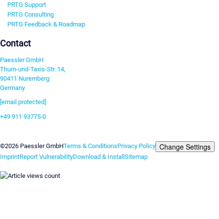
PRTG Support
PRTG Consulting
PRTG Feedback & Roadmap
Contact
Paessler GmbH
Thurn-und-Taxis-Str. 14,
90411 Nuremberg
Germany
[email protected]
+49 911 93775-0
Contact us
Change Settings
©2026 Paessler GmbH
Terms & Conditions
Privacy Policy
Imprint
Report Vulnerability
Download & Install
Sitemap