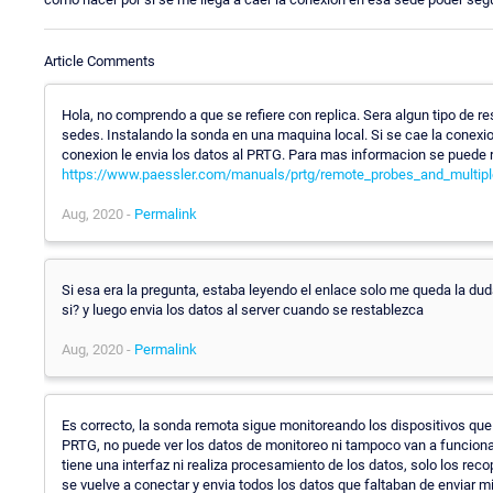
Article Comments
Hola, no comprendo a que se refiere con replica. Sera algun tipo de
sedes. Instalando la sonda en una maquina local. Si se cae la conexi
conexion le envia los datos al PRTG. Para mas informacion se puede r
https://www.paessler.com/manuals/prtg/remote_probes_and_multip
Aug, 2020 -
Permalink
Si esa era la pregunta, estaba leyendo el enlace solo me queda la dud
si? y luego envia los datos al server cuando se restablezca
Aug, 2020 -
Permalink
Es correcto, la sonda remota sigue monitoreando los dispositivos que
PRTG, no puede ver los datos de monitoreo ni tampoco van a funcionar
tiene una interfaz ni realiza procesamiento de los datos, solo los recop
se vuelve a conectar y envia todos los datos que faltaban de enviar mi