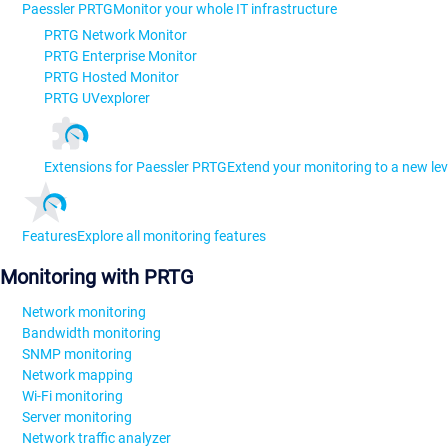
Paessler PRTG
Monitor your whole IT infrastructure
PRTG Network Monitor
PRTG Enterprise Monitor
PRTG Hosted Monitor
PRTG UVexplorer
Extensions for Paessler PRTG
Extend your monitoring to a new lev
Features
Explore all monitoring features
Monitoring with PRTG
Network monitoring
Bandwidth monitoring
SNMP monitoring
Network mapping
Wi-Fi monitoring
Server monitoring
Network traffic analyzer