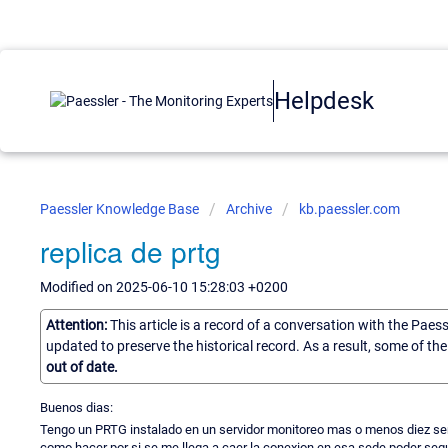
Helpdesk
Paessler Knowledge Base
Archive
kb.paessler.com
replica de prtg
Modified on 2025-06-10 15:28:03 +0200
Attention:
This article is a record of a conversation with the Paes
updated to preserve the historical record. As a result, some of t
out of date.
Buenos dias:
Tengo un PRTG instalado en un servidor monitoreo mas o menos diez serv
como hacer por si se me llega a caer la conexion en esa sede poder segu