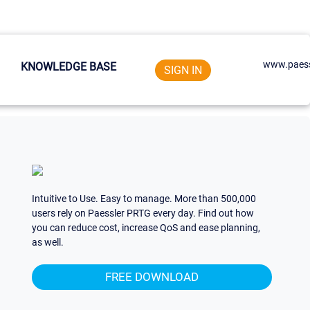
www.paess
KNOWLEDGE BASE
SIGN IN
Intuitive to Use. Easy to manage. More than 500,000
users rely on Paessler PRTG every day. Find out how
you can reduce cost, increase QoS and ease planning,
as well.
FREE DOWNLOAD