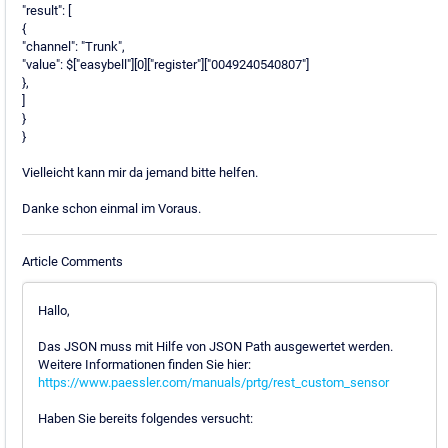
"result": [
{
"channel": "Trunk",
"value": $["easybell"][0]["register"]["0049240540807"]
},
]
}
}
Vielleicht kann mir da jemand bitte helfen.
Danke schon einmal im Voraus.
Article Comments
Hallo,
Das JSON muss mit Hilfe von JSON Path ausgewertet werden.
Weitere Informationen finden Sie hier:
https://www.paessler.com/manuals/prtg/rest_custom_sensor
Haben Sie bereits folgendes versucht: