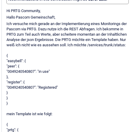
Hi PRTG Community,
Hallo Pascom Gemeinschaft,
Ich versuche mich gerade an der Implementierung eines Monitorings der
Pascom via PRTG. Dazu nutze ich die REST Abfragen. Ich bekomme in
PRTG zum Teil auch Werte, aber scheitere momentan an der Inhaltlichen
Analyse der json Ergebnisse. Die PRTG möchte ein Template haben. Nur
weiß ich nicht wie es aussehen soll. Ich möchte /services/trunk/status:
{
"easybell": {
"peer": {
"0049240540807": "in use"
},
"register": {
"0049240540807": "Registered"
}
}
}
mein Template ist wie folgt:
{
"prtg": {