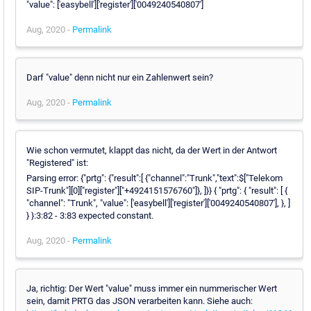
"value": ['easybell']['register']['0049240540807']
Aug, 2020 -
Permalink
Darf "value" denn nicht nur ein Zahlenwert sein?
Aug, 2020 -
Permalink
Wie schon vermutet, klappt das nicht, da der Wert in der Antwort
"Registered" ist:
Parsing error: {"prtg": {"result":[ {"channel":"Trunk","text":$["Telekom
SIP-Trunk"][0]["register"]["+4924151576760"]}, ]}} { "prtg": { "result": [ {
"channel": "Trunk", "value": ['easybell']['register']['0049240540807'], }, ]
} }:3:82 - 3:83 expected constant.
Aug, 2020 -
Permalink
Ja, richtig: Der Wert "value" muss immer ein nummerischer Wert
sein, damit PRTG das JSON verarbeiten kann. Siehe auch: