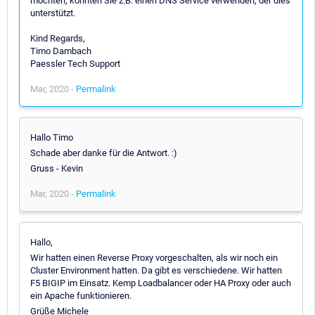
möchten, könnten Sie z.B. einen DNS Service verwenden, der dies
unterstützt.
Kind Regards,
Timo Dambach
Paessler Tech Support
Mar, 2020 -
Permalink
Hallo Timo
Schade aber danke für die Antwort. :)
Gruss - Kevin
Mar, 2020 -
Permalink
Hallo,
Wir hatten einen Reverse Proxy vorgeschalten, als wir noch ein
Cluster Environment hatten. Da gibt es verschiedene. Wir hatten
F5 BIGIP im Einsatz. Kemp Loadbalancer oder HA Proxy oder auch
ein Apache funktionieren.
Grüße Michele