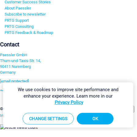
Customer Success Stories
About Paessler
Subscribe to newsletter
PRTG Support
PRTG Consulting
PRTG Feedback & Roadmap
Contact
Paessler GmbH
Thurn-und-Taxis-Str. 14,
90411 Nuremberg
Germany
[email protected]
We use cookies to improve site performance and
+49 911 93775-0
enhance your experience. Learn more in our
Contact us
Privacy Policy
Change Settings
©2026 Paessler GmbH
Terms & Conditions
Privacy Policy
Imprint
Report Vulnerability
Download & Install
Sitemap
CHANGE SETTINGS
OK