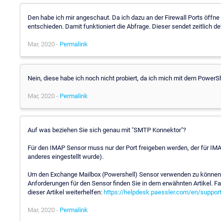
Den habe ich mir angeschaut. Da ich dazu an der Firewall Ports öff
entschieden. Damit funktioniert die Abfrage. Dieser sendet zeitlich d
Mar, 2020 -
Permalink
Nein, diese habe ich noch nicht probiert, da ich mich mit dem PowerS
Mar, 2020 -
Permalink
Auf was beziehen Sie sich genau mit "SMTP Konnektor"?
Für den IMAP Sensor muss nur der Port freigeben werden, der für IM
anderes eingestellt wurde).
Um den Exchange Mailbox (Powershell) Sensor verwenden zu können, 
Anforderungen für den Sensor finden Sie in dem erwähnten Artikel. 
dieser Artikel weiterhelfen:
https://helpdesk.paessler.com/en/suppor
Mar, 2020 -
Permalink