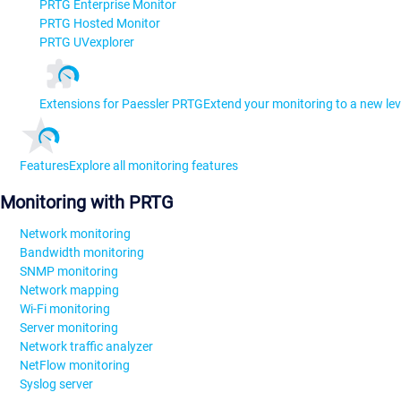
PRTG Enterprise Monitor
PRTG Hosted Monitor
PRTG UVexplorer
Extensions for Paessler PRTG
Extend your monitoring to a new lev
Features
Explore all monitoring features
Monitoring with PRTG
Network monitoring
Bandwidth monitoring
SNMP monitoring
Network mapping
Wi-Fi monitoring
Server monitoring
Network traffic analyzer
NetFlow monitoring
Syslog server