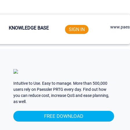
www.paess
KNOWLEDGE BASE
SIGN IN
Intuitive to Use. Easy to manage. More than 500,000
users rely on Paessler PRTG every day. Find out how
you can reduce cost, increase QoS and ease planning,
as well.
FREE DOWNLOAD