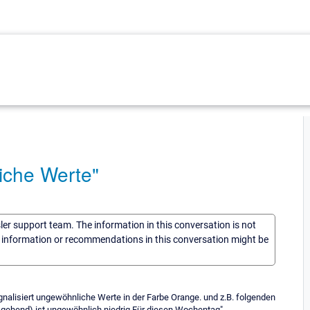
iche Werte"
sler support team. The information in this conversation is not
he information or recommendations in this conversation might be
nalisiert ungewöhnliche Werte in der Farbe Orange. und z.B. folgenden
ausgehend) ist ungewöhnlich niedrig Für diesen Wochentag"