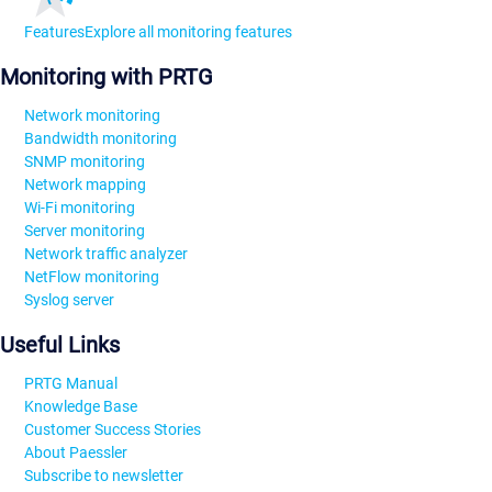
Features
Explore all monitoring features
Monitoring with PRTG
Network monitoring
Bandwidth monitoring
SNMP monitoring
Network mapping
Wi-Fi monitoring
Server monitoring
Network traffic analyzer
NetFlow monitoring
Syslog server
Useful Links
PRTG Manual
Knowledge Base
Customer Success Stories
About Paessler
Subscribe to newsletter