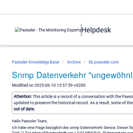
Helpdesk
Paessler Knowledge Base
Archive
kb.paessler.com
Snmp Datenverkehr "ungewöhnl
Modified on 2025-06-10 15:57:39 +0200
Attention:
This article is a record of a conversation with the Paes
updated to preserve the historical record. As a result, some of t
out of date.
Hallo Paessler Team,
Ich habe eine Frage bezüglich des snmp Datenverkehr Sensor. Dieser Sig
Text: "1 Tag Intervalldurchschnitt von < 0.01 Mbit/Sek. (Datenverkehr 