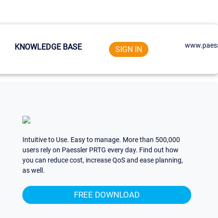
www.paess
KNOWLEDGE BASE
SIGN IN
Intuitive to Use. Easy to manage. More than 500,000
users rely on Paessler PRTG every day. Find out how
you can reduce cost, increase QoS and ease planning,
as well.
FREE DOWNLOAD