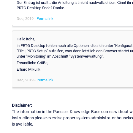
Der Eintrag ist uralt... die Anleitung ist nicht nachvollziehbar. Könnt i
PRTG Desktop finde? Danke.
Dec, 2019 -
Permalink
Hallo itghs,
in PRTG Desktop fehlen noch alle Optionen, die sich unter "Konfigura
"File | PRTG Setup" aufrufen, was dann letztlich den Browser startet u
unter "Monitoring" im Abschnitt "Systemverwaltung".
Freundliche Grüße,
Erhard Mikulik
Dec, 2019 -
Permalink
Disclaimer:
The information in the Paessler Knowledge Base comes without war
instructions please exercise proper system administrator houseke
is available.