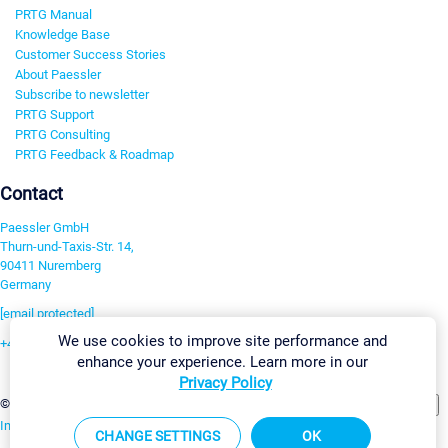
PRTG Manual
Knowledge Base
Customer Success Stories
About Paessler
Subscribe to newsletter
PRTG Support
PRTG Consulting
PRTG Feedback & Roadmap
Contact
Paessler GmbH
Thurn-und-Taxis-Str. 14,
90411 Nuremberg
Germany
[email protected]
We use cookies to improve site performance and
+49 911 93775-0
enhance your experience. Learn more in our
Contact us
Privacy Policy
Change Settings
©2026 Paessler GmbH
Terms & Conditions
Privacy Policy
Imprint
Report Vulnerability
Download & Install
Sitemap
CHANGE SETTINGS
OK