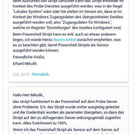
beim Ausführen von Skript Sensoren kann das Skript entweder im
Kontext des Probe Dienstes ausgeführt werden, was in der Regel
"Lokales System" wäre oder Sie stellen im Sensor ein, dass er im
Kontext der Windows Zugangsdaten des übergeordneten Gerätes
ausgeführt werden soll, also "Zugangsdaten für Windows",
welche im Register "Einstellungen" des Gerätes konfiguriert sind.
Beim Powershell Skript kann es evtl. auch an etwas anderem
liegen, ich würde hierzu
diesen Artikel
zunächst empfehlen, was
es zu beachten gibt, damit Powershell Skripte als Sensor
ausgeführt werden können.
Freundliche Grüße,
Erhard Mikulik
Oct, 2019 -
Permalink
Hallo Herr Mikulik,
das skript funktioniert in der Powershell auf dem Probe Server
ohne Probleme. D.h. das Skript wurde vorher ausgiebig getestet
und die Credentials wurden als paramater übergeben, so dass das
Skript auf den zu abfragenden Server ordnungsgemäß zugreifen
kann. Alles funktioniert zu 100%.
Wenn ich das Powershell Skript als Sensor auf dem Server, auf