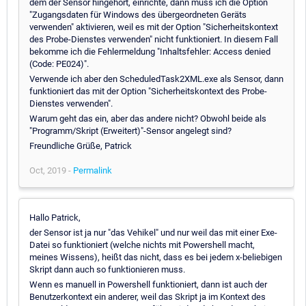
dem der Sensor hingehört, einrichte, dann muss ich die Option
"Zugangsdaten für Windows des übergeordneten Geräts
verwenden" aktivieren, weil es mit der Option "Sicherheitskontext
des Probe-Dienstes verwenden" nicht funktioniert. In diesem Fall
bekomme ich die Fehlermeldung "Inhaltsfehler: Access denied
(Code: PE024)".
Verwende ich aber den ScheduledTask2XML.exe als Sensor, dann
funktioniert das mit der Option "Sicherheitskontext des Probe-
Dienstes verwenden".
Warum geht das ein, aber das andere nicht? Obwohl beide als
"Programm/Skript (Erweitert)"-Sensor angelegt sind?
Freundliche Grüße, Patrick
Oct, 2019 -
Permalink
Hallo Patrick,
der Sensor ist ja nur "das Vehikel" und nur weil das mit einer Exe-
Datei so funktioniert (welche nichts mit Powershell macht,
meines Wissens), heißt das nicht, dass es bei jedem x-beliebigen
Skript dann auch so funktionieren muss.
Wenn es manuell in Powershell funktioniert, dann ist auch der
Benutzerkontext ein anderer, weil das Skript ja im Kontext des