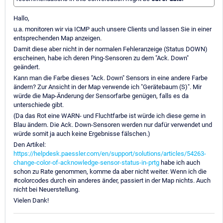
Hallo,
u.a. monitoren wir via ICMP auch unsere Clients und lassen Sie in einer
entsprechenden Map anzeigen.
Damit diese aber nicht in der normalen Fehleranzeige (Status DOWN)
erscheinen, habe ich deren Ping-Sensoren zu dem "Ack. Down"
geändert.
Kann man die Farbe dieses "Ack. Down" Sensors in eine andere Farbe
ändern? Zur Ansicht in der Map verwende ich "Gerätebaum (S)". Mir
würde die Map-Änderung der Sensorfarbe genügen, falls es da
unterschiede gibt.
(Da das Rot eine WARN- und Fluchtfarbe ist würde ich diese gerne in
Blau ändern. Die Ack. Down-Sensoren werden nur dafür verwendet und
würde somit ja auch keine Ergebnisse fälschen.)
Den Artikel:
https://helpdesk.paessler.com/en/support/solutions/articles/54263-
change-color-of-acknowledge-sensor-status-in-prtg
habe ich auch
schon zu Rate genommen, komme da aber nicht weiter. Wenn ich die
#colorcodes durch ein anderes änder, passiert in der Map nichts. Auch
nicht bei Neuerstellung.
Vielen Dank!