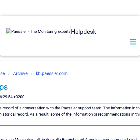
Helpdesk
ase
Archive
kb.paessler.com
aps
6:29:54 +0200
s a record of a conversation with the Paessler support team. The information in th
historical record. As a result, some of the information or recommendations in th
irma eine Map gebastelt, in dem alle Bereiche mit Ampeln ausgeschmückt sind. In