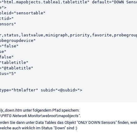
">

r,status,lastvalue,minigraph,priority,favorite,probegroup
nly_down.htm
unter folgendem Pfad speichern:
6)\PRTG Network Monitor\webroot\mapobjects"
.
rden Sie dann unter Data Tables das Objekt "ONLY DOWN Sensors" finden, we
welche auch wirklich im Status "Down" sind :)