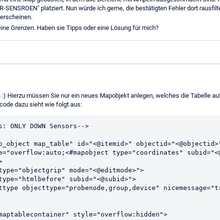
-SENSROEN" platziert. Nun würde ich gerne, die bestätigten Fehler dort rausfilt
 erscheinen.
eine Grenzen. Haben sie Tipps oder eine Lösung für mich?
h :) Hierzu müssen Sie nur ein neues Mapobjekt anlegen, welches die Tabelle a
llcode dazu sieht wie folgt aus:
s: ONLY DOWN Sensors-->

p_object map_table" id="<@itemid>" objectid="<@objectid>
e="overflow:auto;<#mapobject type="coordinates" subid="<

