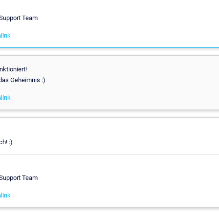
 Support Team
link
ktioniert!
das Geheimnis :)
link
h! :)
 Support Team
link