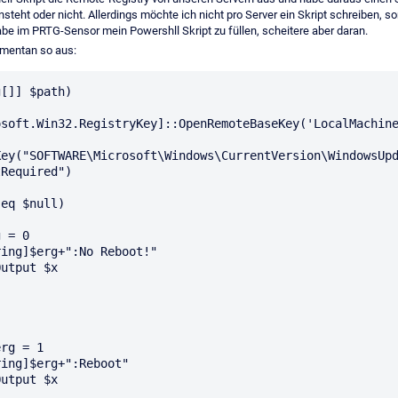
nsteht oder nicht. Allerdings möchte ich nicht pro Server ein Skript schreiben, 
e im PRTG-Sensor mein Powershll Skript zu füllen, scheitere aber daran.
omentan so aus:
[]] $path)

oft.Win32.RegistryKey]::OpenRemoteBaseKey('LocalMachine', $path
ey("SOFTWARE\Microsoft\Windows\CurrentVersion\WindowsUpd
Required")      

eq $null)
