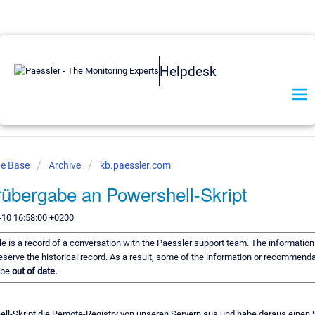
Helpdesk
ge Base
Archive
kb.paessler.com
übergabe an Powershell-Skript
-10 16:58:00 +0200
cle is a record of a conversation with the Paessler support team. The information
eserve the historical record. As a result, some of the information or recommenda
 be
out of date.
ell-Skript die Remote-Registry von unseren Servern aus und habe daraus einen Se