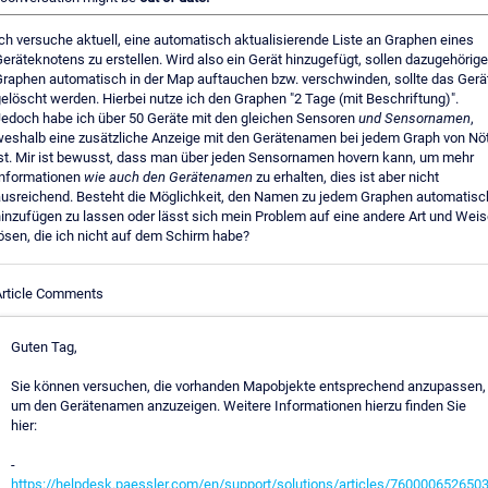
ch versuche aktuell, eine automatisch aktualisierende Liste an Graphen eines
eräteknotens zu erstellen. Wird also ein Gerät hinzugefügt, sollen dazugehörige
raphen automatisch in der Map auftauchen bzw. verschwinden, sollte das Gerä
elöscht werden. Hierbei nutze ich den Graphen "2 Tage (mit Beschriftung)".
edoch habe ich über 50 Geräte mit den gleichen Sensoren
und Sensornamen
,
eshalb eine zusätzliche Anzeige mit den Gerätenamen bei jedem Graph von Nö
st. Mir ist bewusst, dass man über jeden Sensornamen hovern kann, um mehr
nformationen
wie auch den Gerätenamen
zu erhalten, dies ist aber nicht
usreichend. Besteht die Möglichkeit, den Namen zu jedem Graphen automatisc
inzufügen zu lassen oder lässt sich mein Problem auf eine andere Art und Weis
ösen, die ich nicht auf dem Schirm habe?
rticle Comments
Guten Tag,
Sie können versuchen, die vorhanden Mapobjekte entsprechend anzupassen,
um den Gerätenamen anzuzeigen. Weitere Informationen hierzu finden Sie
hier:
-
https://helpdesk.paessler.com/en/support/solutions/articles/760000652650