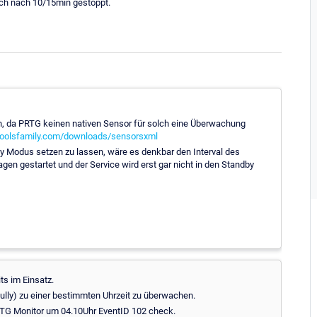
uch nach 10/15min gestoppt.
n, da PRTG keinen nativen Sensor für solch eine Überwachung
gtoolsfamily.com/downloads/sensorsxml
y Modus setzen zu lassen, wäre es denkbar den Interval des
gen gestartet und der Service wird erst gar nicht in den Standby
ts im Einsatz.
lly) zu einer bestimmten Uhrzeit zu überwachen.
RTG Monitor um 04.10Uhr EventID 102 check.