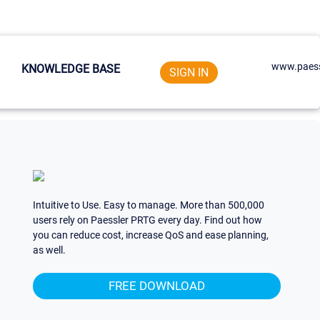
www.paess
KNOWLEDGE BASE
SIGN IN
Intuitive to Use. Easy to manage. More than 500,000
users rely on Paessler PRTG every day. Find out how
you can reduce cost, increase QoS and ease planning,
as well.
FREE DOWNLOAD