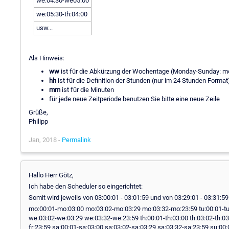
we:04:30-we05:00
we:05:30-th:04:00
usw...
Als Hinweis:
ww
ist für die Abkürzung der Wochentage (Monday-Sunday: mo,
hh
ist für die Definition der Stunden (nur im 24 Stunden Format
mm
ist für die Minuten
für jede neue Zeitperiode benutzen Sie bitte eine neue Zeile
Grüße,
Philipp
Jan, 2018 -
Permalink
Hallo Herr Götz,
Ich habe den Scheduler so eingerichtet:
Somit wird jeweils von 03:00:01 - 03:01:59 und von 03:29:01 - 03:31:5
mo:00:01-mo:03:00 mo:03:02-mo:03:29 mo:03:32-mo:23:59 tu:00:01-tu:0
we:03:02-we:03:29 we:03:32-we:23:59 th:00:01-th:03:00 th:03:02-th:03:29
fr:23:59 sa:00:01-sa:03:00 sa:03:02-sa:03:29 sa:03:32-sa:23:59 su:00