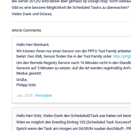
Bei Server 2012r2 wird dieser aber gemäss by Design resp. nicht Gebra
Gibt es eine bessere Möglichkeit die Scheduled Tasks zu überwachen?
Vielen Dank und Grüsse,
Article Comments
Hallo Herr Reinhard,
Wir können Ihnen nur einen Sensor von der PRTG Tool Family anbiete
bietet. Den XML Sensor finden Sie in der Tool Family unter:
http://prt
Um den Remote Registry Service nach 10 Minuten nicht in den Standb
Sensors auf 5 Minuten zu setzen. Auf die Art werden regelmäßig Anfra
Modus gesetzt.
Grüße,
Philipp Götz
Jan, 2018 -
Permalink
Hallo Herr Götz, Vielen Dank den Scheduled2Task.exe haben wir berei
Wäre es möglich den Eventlog Eintrag 102 (Scheduled Task Successfu
Sprich wenn der Task am morgen um 04.00Uhr sauber durchläuft - P