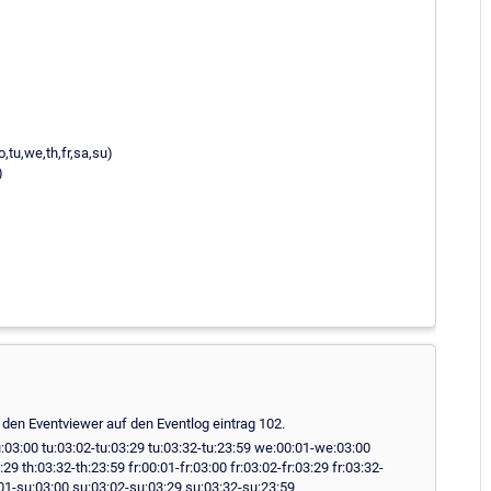
tu,we,th,fr,sa,su)
)
9 den Eventviewer auf den Eventlog eintrag 102.
3:00 tu:03:02-tu:03:29 tu:03:32-tu:23:59 we:00:01-we:03:00
 th:03:32-th:23:59 fr:00:01-fr:03:00 fr:03:02-fr:03:29 fr:03:32-
:01-su:03:00 su:03:02-su:03:29 su:03:32-su:23:59