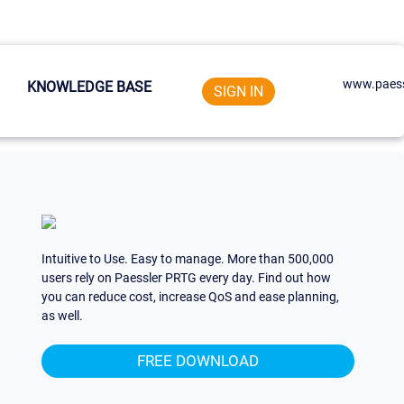
www.paess
KNOWLEDGE BASE
SIGN IN
Intuitive to Use. Easy to manage. More than 500,000
users rely on Paessler PRTG every day. Find out how
you can reduce cost, increase QoS and ease planning,
as well.
FREE DOWNLOAD