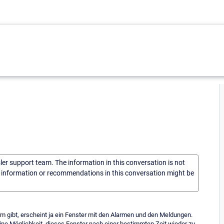
sler support team. The information in this conversation is not
he information or recommendations in this conversation might be
m gibt, erscheint ja ein Fenster mit den Alarmen und den Meldungen.
ne Möglichkeit, dieses Fenster nach einer bestimmten Zeit wieder zu