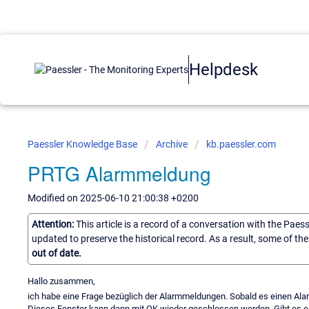
Helpdesk
Paessler Knowledge Base
Archive
kb.paessler.com
PRTG Alarmmeldung
Modified on 2025-06-10 21:00:38 +0200
Attention:
This article is a record of a conversation with the Paes
updated to preserve the historical record. As a result, some of t
out of date.
Hallo zusammen,
ich habe eine Frage bezüglich der Alarmmeldungen. Sobald es einen Alar
Dieses Fenster kann dann mit OK wieder geschlossen werden. Gibt es ei