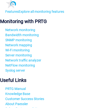
Features
Explore all monitoring features
Monitoring with PRTG
Network monitoring
Bandwidth monitoring
SNMP monitoring
Network mapping
Wi-Fi monitoring
Server monitoring
Network traffic analyzer
NetFlow monitoring
Syslog server
Useful Links
PRTG Manual
Knowledge Base
Customer Success Stories
About Paessler