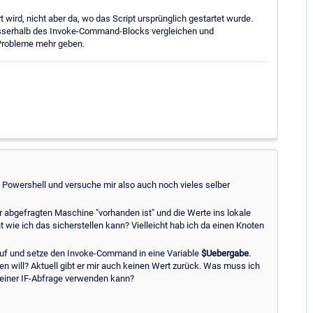
t wird, nicht aber da, wo das Script ursprünglich gestartet wurde.
usserhalb des Invoke-Command-Blocks vergleichen und
 Probleme mehr geben.
a Powershell und versuche mir also auch noch vieles selber
r abgefragten Maschine "vorhanden ist" und die Werte ins lokale
wie ich das sicherstellen kann? Vielleicht hab ich da einen Knoten
 auf und setze den Invoke-Command in eine Variable
$Uebergabe
.
n will? Aktuell gibt er mir auch keinen Wert zurück. Was muss ich
 einer IF-Abfrage verwenden kann?