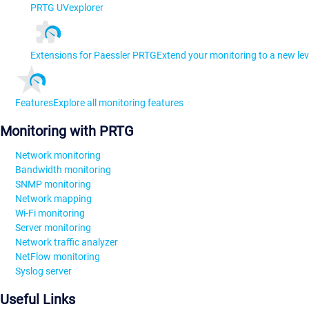
PRTG UVexplorer
Extensions for Paessler PRTG
Extend your monitoring to a new lev
Features
Explore all monitoring features
Monitoring with PRTG
Network monitoring
Bandwidth monitoring
SNMP monitoring
Network mapping
Wi-Fi monitoring
Server monitoring
Network traffic analyzer
NetFlow monitoring
Syslog server
Useful Links