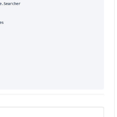
.Searcher

s
