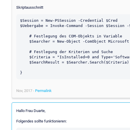
Skriptausschnitt
$Session = New-PSSession -Credential $Cred

$Uebergabe = Invoke-Command -Session $Session -S
    # Festlegung des COM-Objekts in Variable

    $Searcher = New-Object -ComObject Microsoft.Update.Searcher

    # Festlegung der Kriterien und Suche

    $Criteria = "IsInstalled=0 and Type='Software'"

    $SearchResult = $Searcher.Search($Criteria).Updates

Nov, 2017 -
Permalink
Hallo Frau Duarte,
Folgendes sollte funktionieren: