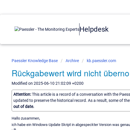
Helpdesk
Paessler Knowledge Base
Archive
kb.paessler.com
Rückgabewert wird nicht über
Modified on 2025-06-10 21:02:09 +0200
Attention:
This article is a record of a conversation with the Paes
updated to preserve the historical record. As a result, some of t
out of date.
Hallo zusammen,
ich habe ein Windows-Update Skript in abgespeckter Version was genaus
:-P