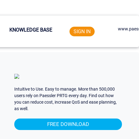
www.paess
KNOWLEDGE BASE
SIGN IN
Intuitive to Use. Easy to manage. More than 500,000
users rely on Paessler PRTG every day. Find out how
you can reduce cost, increase QoS and ease planning,
as well.
FREE DOWNLOAD