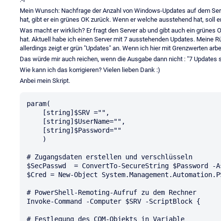
Mein Wunsch: Nachfrage der Anzahl von Windows-Updates auf dem Ser
hat, gibt er ein grünes OK zurück. Wenn er welche ausstehend hat, soll 
Was macht er wirklich? Er fragt den Server ab und gibt auch ein grünes O
hat. Aktuell habe ich einen Server mit 7 ausstehenden Updates. Meine Rü
allerdings zeigt er grün "Updates" an. Wenn ich hier mit Grenzwerten arbe
Das würde mir auch reichen, wenn die Ausgabe dann nicht : "7 Updates 
Wie kann ich das korrigieren? Vielen lieben Dank :)
Anbei mein Skript.
param(

    [string]$SRV ="",

    [string]$UserName="",

    [string]$Password=""

    )

# Zugangsdaten erstellen und verschlüsseln

$SecPasswd  = ConvertTo-SecureString $Password -A
$Cred = New-Object System.Management.Automation.P
# PowerShell-Remoting-Aufruf zu dem Rechner

Invoke-Command -Computer $SRV -ScriptBlock {

# Festlegung des COM-Objekts in Variable
