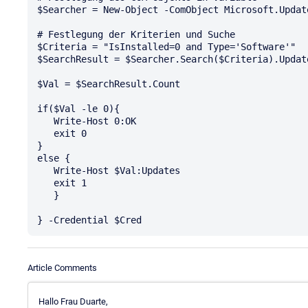
$Searcher = New-Object -ComObject Microsoft.Update
# Festlegung der Kriterien und Suche

$Criteria = "IsInstalled=0 and Type='Software'"

$SearchResult = $Searcher.Search($Criteria).Update
$Val = $SearchResult.Count

if($Val -le 0){

   Write-Host 0:OK

   exit 0

}

else {

   Write-Host $Val:Updates

   exit 1

   }

Article Comments
Hallo Frau Duarte,