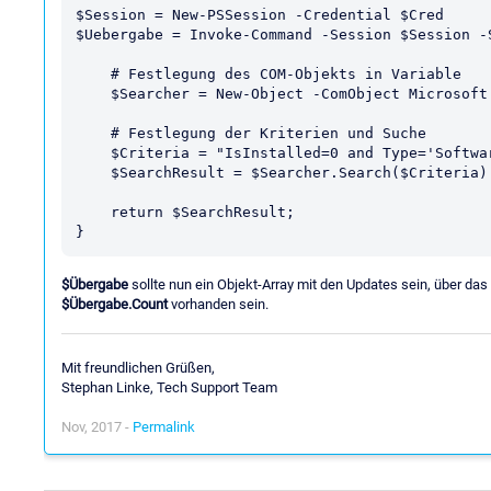
$Session = New-PSSession -Credential $Cred

$Uebergabe = Invoke-Command -Session $Session -S
    # Festlegung des COM-Objekts in Variable

    $Searcher = New-Object -ComObject Microsoft.Update.Searcher

    # Festlegung der Kriterien und Suche

    $Criteria = "IsInstalled=0 and Type='Software'"

    $SearchResult = $Searcher.Search($Criteria).Updates

    return $SearchResult; 

$Übergabe
sollte nun ein Objekt-Array mit den Updates sein, über das
$Übergabe.Count
vorhanden sein.
Mit freundlichen Grüßen,
Stephan Linke, Tech Support Team
Nov, 2017 -
Permalink