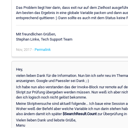
Das Problem liegt hier darin, dass exit nur auf dem Zielhost ausgeführ
Am besten das Ergebnis in eine globale Variable packen und dann a
entsprechend quittieren :) Dann sollte es auch mit dem Status keine
Mit freundlichen Grüßen,
Stephan Linke, Tech Support Team
Nov, 2017 -
Permalink
Hey,
vielen lieben Dank für die Information. Nun bin ich sehr neu im Them
anzueignen. Google und Paessler sei Dank ;-)
Ich habe nun also verstanden das der Invoke-Block nur remote auf de
Skript zur Prüfung übergeben werden müssen. Nun weiß ich aber nicht 
den ich logisch noch nicht gelöst bekomme.
Meine Skriptversuche sind aktuell folgende... Ich baue eine Session
Woher weiß der Befehl aber welche Variable ich nun darin stehen habe
also ändern damit ich später
$SearchResult.Count
zur Überprüfung in
Vielen lieben Dank und liebste Grüße,
Manu