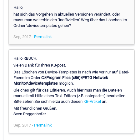
Hallo,
hat sich das Vorgehen in aktuellen Versionen verändert, oder
muss man weiterhin den "inoffiziellen" Weg über das Löschen im
Ordner \devicetemplates gehen?
Sep, 2017 -
Permalink
Hallo RBUCH,
vielen Dank für Ihren KB-post.
Das Löschen von Device-Templates is nach wie vor nur auf Datei-
Ebene im Order
C:\Program Files (x86)\PRTG Network
Monitor\devicetemplates
möglich.
Gleiches gilt für das Editieren. Auch hier mus man die Dateien
manuell mit Hilfe eines Text-Editors (z.B. notepad++) bearbeiten.
Bitte sehen Sie sich hierzu auch diesen
KB-Artikel
an.
Mit freundlichen Grüßen,
Sven Roggenhofer
Sep, 2017 -
Permalink