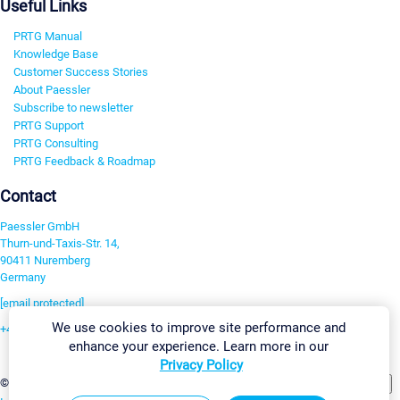
Useful Links
PRTG Manual
Knowledge Base
Customer Success Stories
About Paessler
Subscribe to newsletter
PRTG Support
PRTG Consulting
PRTG Feedback & Roadmap
Contact
Paessler GmbH
Thurn-und-Taxis-Str. 14,
90411 Nuremberg
Germany
[email protected]
We use cookies to improve site performance and
+49 911 93775-0
enhance your experience. Learn more in our
Contact us
Privacy Policy
Change Settings
©2026 Paessler GmbH
Terms & Conditions
Privacy Policy