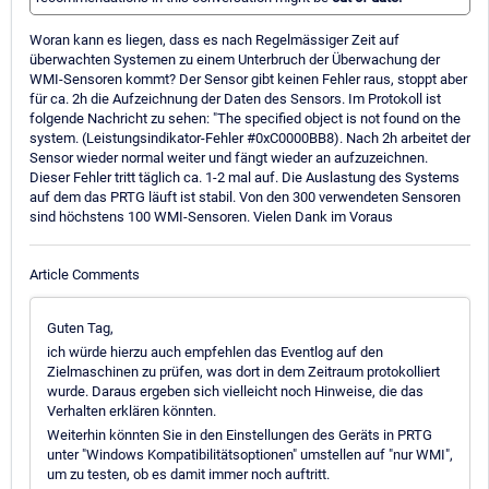
Woran kann es liegen, dass es nach Regelmässiger Zeit auf
überwachten Systemen zu einem Unterbruch der Überwachung der
WMI-Sensoren kommt? Der Sensor gibt keinen Fehler raus, stoppt aber
für ca. 2h die Aufzeichnung der Daten des Sensors. Im Protokoll ist
folgende Nachricht zu sehen: "The specified object is not found on the
system. (Leistungsindikator-Fehler #0xC0000BB8). Nach 2h arbeitet der
Sensor wieder normal weiter und fängt wieder an aufzuzeichnen.
Dieser Fehler tritt täglich ca. 1-2 mal auf. Die Auslastung des Systems
auf dem das PRTG läuft ist stabil. Von den 300 verwendeten Sensoren
sind höchstens 100 WMI-Sensoren. Vielen Dank im Voraus
Article Comments
Guten Tag,
ich würde hierzu auch empfehlen das Eventlog auf den
Zielmaschinen zu prüfen, was dort in dem Zeitraum protokolliert
wurde. Daraus ergeben sich vielleicht noch Hinweise, die das
Verhalten erklären könnten.
Weiterhin könnten Sie in den Einstellungen des Geräts in PRTG
unter "Windows Kompatibilitätsoptionen" umstellen auf "nur WMI",
um zu testen, ob es damit immer noch auftritt.