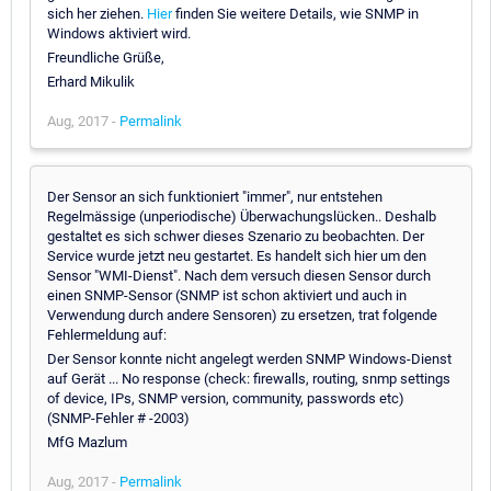
sich her ziehen.
Hier
finden Sie weitere Details, wie SNMP in
Windows aktiviert wird.
Freundliche Grüße,
Erhard Mikulik
Aug, 2017 -
Permalink
Der Sensor an sich funktioniert "immer", nur entstehen
Regelmässige (unperiodische) Überwachungslücken.. Deshalb
gestaltet es sich schwer dieses Szenario zu beobachten. Der
Service wurde jetzt neu gestartet. Es handelt sich hier um den
Sensor "WMI-Dienst". Nach dem versuch diesen Sensor durch
einen SNMP-Sensor (SNMP ist schon aktiviert und auch in
Verwendung durch andere Sensoren) zu ersetzen, trat folgende
Fehlermeldung auf:
Der Sensor konnte nicht angelegt werden SNMP Windows-Dienst
auf Gerät ... No response (check: firewalls, routing, snmp settings
of device, IPs, SNMP version, community, passwords etc)
(SNMP-Fehler # -2003)
MfG Mazlum
Aug, 2017 -
Permalink