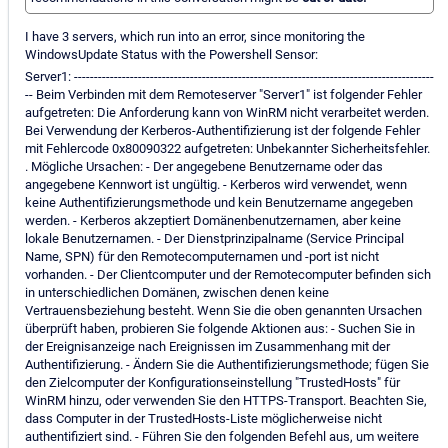
I have 3 servers, which run into an error, since monitoring the
WindowsUpdate Status with the Powershell Sensor:
Server1: ------------------------------------------------------------------------------------------
-- Beim Verbinden mit dem Remoteserver "Server1" ist folgender Fehler
aufgetreten: Die Anforderung kann von WinRM nicht verarbeitet werden.
Bei Verwendung der Kerberos-Authentifizierung ist der folgende Fehler
mit Fehlercode 0x80090322 aufgetreten: Unbekannter Sicherheitsfehler.
. Mögliche Ursachen: - Der angegebene Benutzername oder das
angegebene Kennwort ist ungültig. - Kerberos wird verwendet, wenn
keine Authentifizierungsmethode und kein Benutzername angegeben
werden. - Kerberos akzeptiert Domänenbenutzernamen, aber keine
lokale Benutzernamen. - Der Dienstprinzipalname (Service Principal
Name, SPN) für den Remotecomputernamen und -port ist nicht
vorhanden. - Der Clientcomputer und der Remotecomputer befinden sich
in unterschiedlichen Domänen, zwischen denen keine
Vertrauensbeziehung besteht. Wenn Sie die oben genannten Ursachen
überprüft haben, probieren Sie folgende Aktionen aus: - Suchen Sie in
der Ereignisanzeige nach Ereignissen im Zusammenhang mit der
Authentifizierung. - Ändern Sie die Authentifizierungsmethode; fügen Sie
den Zielcomputer der Konfigurationseinstellung "TrustedHosts" für
WinRM hinzu, oder verwenden Sie den HTTPS-Transport. Beachten Sie,
dass Computer in der TrustedHosts-Liste möglicherweise nicht
authentifiziert sind. - Führen Sie den folgenden Befehl aus, um weitere