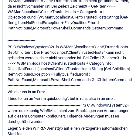
"WSMan:\localhost\Client\TrustedHosts" kann nicht gefunden werden,
da er nicht vorhanden ist. Bei Zeile:1 Zeichen:9 + Get-Item <<<<
WSMan:\localhost\Client\TrustedHosts + CategoryInfo :
ObjectNotFound: (WSMan:\localhost\Client\TrustedHosts:String) [Get-
Item], ItemNotFoundEx ception + FullyQualifiedErrorId :
PathNotFound,Microsoft.PowerShell.Commands.GetItemCommand
------------------------------------------------------------------------------------------------------
-----------------------
PS C:\Windows\system32> ls WSMan:\localhost\Client\TrustedHosts
Get-ChildItem : Der Pfad "localhost\Client\TrustedHosts" kann nicht
gefunden werden, da er nicht vorhanden ist. Bei Zeile:1 Zeichen:3 + ls
<<<< WSMan:\localhost\Client\TrustedHosts + CategoryInfo :
ObjectNotFound: (localhost\Client\TrustedHosts:String) [Get-ChildItem],
ItemNotFoundExce ption + FullyQualifiedErrorId :
PathNotFound,Microsoft.PowerShell.Commands.GetChildItemCommand
------------------------------------------------------------
Which runs in an Error.
I tried to run an "winrm quickconfig", but in runs also in an error:
------------------------------------------------------------ PS C:\Windows\system32>
winrm quickconfig WinRM ist nicht zum Empfangen von Anforderungen
auf diesem Computer konfiguriert. Folgende Änderungen müssen
durchgeführt werden:
Legen Sie den WinRM-Diensttyp auf einen verzögerten automatischen
Start fest.