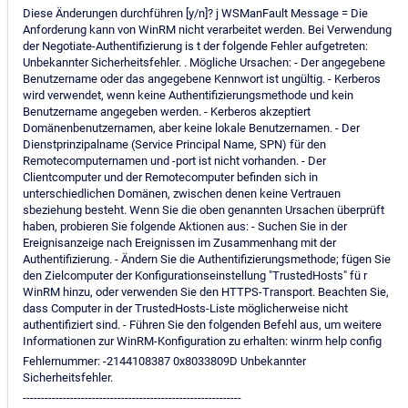
Diese Änderungen durchführen [y/n]? j WSManFault Message = Die
Anforderung kann von WinRM nicht verarbeitet werden. Bei Verwendung
der Negotiate-Authentifizierung is t der folgende Fehler aufgetreten:
Unbekannter Sicherheitsfehler. . Mögliche Ursachen: - Der angegebene
Benutzername oder das angegebene Kennwort ist ungültig. - Kerberos
wird verwendet, wenn keine Authentifizierungsmethode und kein
Benutzername angegeben werden. - Kerberos akzeptiert
Domänenbenutzernamen, aber keine lokale Benutzernamen. - Der
Dienstprinzipalname (Service Principal Name, SPN) für den
Remotecomputernamen und -port ist nicht vorhanden. - Der
Clientcomputer und der Remotecomputer befinden sich in
unterschiedlichen Domänen, zwischen denen keine Vertrauen
sbeziehung besteht. Wenn Sie die oben genannten Ursachen überprüft
haben, probieren Sie folgende Aktionen aus: - Suchen Sie in der
Ereignisanzeige nach Ereignissen im Zusammenhang mit der
Authentifizierung. - Ändern Sie die Authentifizierungsmethode; fügen Sie
den Zielcomputer der Konfigurationseinstellung "TrustedHosts" fü r
WinRM hinzu, oder verwenden Sie den HTTPS-Transport. Beachten Sie,
dass Computer in der TrustedHosts-Liste möglicherweise nicht
authentifiziert sind. - Führen Sie den folgenden Befehl aus, um weitere
Informationen zur WinRM-Konfiguration zu erhalten: winrm help config
Fehlernummer: -2144108387 0x8033809D Unbekannter
Sicherheitsfehler.
------------------------------------------------------------