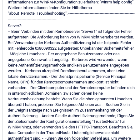
Informationen zur WinRM-Konfiguration zu erhalten: "winrm help config".
Weitere Informationen finden Sie im Hilfethema
"about_Remote_Troubleshooting". -----------------------------------------------------
---------------------------------------
Server2: ------------------------------------------------------------------------------------------
-- Beim Verbinden mit dem Remoteserver "Server1" ist folgender Fehler
aufgetreten: Die Anforderung kann von WinRM nicht verarbeitet werden.
Bei Verwendung der Kerberos-Authentifizierung ist der folgende Fehler
mit Fehlercode 0x80090322 aufgetreten: Unbekannter Sicherheitsfehler.
. Mögliche Ursachen: - Der angegebene Benutzername oder das
angegebene Kennwort ist ungültig. - Kerberos wird verwendet, wenn
keine Authentifizierungsmethode und kein Benutzername angegeben
werden. - Kerberos akzeptiert Domänenbenutzernamen, aber keine
lokale Benutzernamen. - Der Dienstprinzipalname (Service Principal
Name, SPN) für den Remotecomputernamen und -port ist nicht
vorhanden. - Der Clientcomputer und der Remotecomputer befinden sich
in unterschiedlichen Domänen, zwischen denen keine
Vertrauensbeziehung besteht. Wenn Sie die oben genannten Ursachen
überprüft haben, probieren Sie folgende Aktionen aus: - Suchen Sie in
der Ereignisanzeige nach Ereignissen im Zusammenhang mit der
Authentifizierung. - Ändern Sie die Authentifizierungsmethode; fügen Sie
den Zielcomputer der Konfigurationseinstellung "TrustedHosts" für
WinRM hinzu, oder verwenden Sie den HTTPS-Transport. Beachten Sie,
dass Computer in der TrustedHosts-Liste möglicherweise nicht
authentifiziert sind. - Führen Sie den folgenden Befehl aus, um weitere