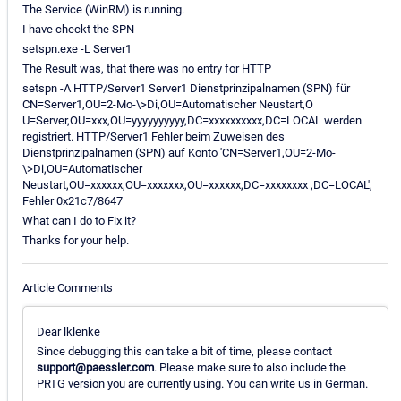
The Service (WinRM) is running.
I have checkt the SPN
setspn.exe -L Server1
The Result was, that there was no entry for HTTP
setspn -A HTTP/Server1 Server1 Dienstprinzipalnamen (SPN) für
CN=Server1,OU=2-Mo-\>Di,OU=Automatischer Neustart,O
U=Server,OU=xxx,OU=yyyyyyyyyy,DC=xxxxxxxxxx,DC=LOCAL werden
registriert. HTTP/Server1 Fehler beim Zuweisen des
Dienstprinzipalnamen (SPN) auf Konto 'CN=Server1,OU=2-Mo-
\>Di,OU=Automatischer
Neustart,OU=xxxxxx,OU=xxxxxxx,OU=xxxxxx,DC=xxxxxxxx ,DC=LOCAL',
Fehler 0x21c7/8647
What can I do to Fix it?
Thanks for your help.
Article Comments
Dear lklenke
Since debugging this can take a bit of time, please contact
support@paessler.com
. Please make sure to also include the
PRTG version you are currently using. You can write us in German.