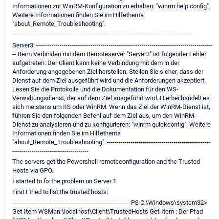
Informationen zur WinRM-Konfiguration zu erhalten: "winrm help config".
Weitere Informationen finden Sie im Hilfethema
"about_Remote_Troubleshooting".
--------------------------------------------------------------------------------------------
Server3: ------------------------------------------------------------------------------------------
-- Beim Verbinden mit dem Remoteserver "Server3" ist folgender Fehler
aufgetreten: Der Client kann keine Verbindung mit dem in der
Anforderung angegebenen Ziel herstellen. Stellen Sie sicher, dass der
Dienst auf dem Ziel ausgeführt wird und die Anforderungen akzeptiert.
Lesen Sie die Protokolle und die Dokumentation für den WS-
Verwaltungsdienst, der auf dem Ziel ausgeführt wird. Hierbei handelt es
sich meistens um IIS oder WinRM. Wenn das Ziel der WinRM-Dienst ist,
führen Sie den folgenden Befehl auf dem Ziel aus, um den WinRM-
Dienst zu analysieren und zu konfigurieren: "winrm quickconfig". Weitere
Informationen finden Sie im Hilfethema
"about_Remote_Troubleshooting". -----------------------------------------------------
---------------------------------------
The servers get the Powershell remoteconfiguration and the Trusted
Hosts via GPO.
I started to fix the problem on Server 1
First I tried to list the trusted hosts:
------------------------------------------------------------ PS C:\Windows\system32>
Get-Item WSMan:\localhost\Client\TrustedHosts Get-Item : Der Pfad