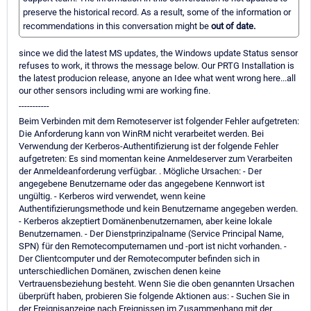
preserve the historical record. As a result, some of the information or
recommendations in this conversation might be
out of date.
since we did the latest MS updates, the Windows update Status sensor
refuses to work, it throws the message below. Our PRTG Installation is
the latest producion release, anyone an Idee what went wrong here...all
our other sensors including wmi are working fine.
-----------
Beim Verbinden mit dem Remoteserver ist folgender Fehler aufgetreten:
Die Anforderung kann von WinRM nicht verarbeitet werden. Bei
Verwendung der Kerberos-Authentifizierung ist der folgende Fehler
aufgetreten: Es sind momentan keine Anmeldeserver zum Verarbeiten
der Anmeldeanforderung verfügbar. . Mögliche Ursachen: - Der
angegebene Benutzername oder das angegebene Kennwort ist
ungültig. - Kerberos wird verwendet, wenn keine
Authentifizierungsmethode und kein Benutzername angegeben werden.
- Kerberos akzeptiert Domänenbenutzernamen, aber keine lokale
Benutzernamen. - Der Dienstprinzipalname (Service Principal Name,
SPN) für den Remotecomputernamen und -port ist nicht vorhanden. -
Der Clientcomputer und der Remotecomputer befinden sich in
unterschiedlichen Domänen, zwischen denen keine
Vertrauensbeziehung besteht. Wenn Sie die oben genannten Ursachen
überprüft haben, probieren Sie folgende Aktionen aus: - Suchen Sie in
der Ereignisanzeige nach Ereignissen im Zusammenhang mit der