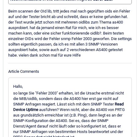
Beim scannen der OId lib, tritt jedes mal nach geprüften oids ein Fehler
auf und der Tester bricht ab und schreibt, dass er keine gefunden hat.
der Test wurde jetzt schon mit mehreren oidlibs zum Thema as400
ausprobiert. hat da jemand einen Rat für mich, wie ich es besser
machen kann, oder eine sicher funktionierende oidlib?. Beim testen
einzelner OIDs wird der Fehler snmp Fehler 2003 geworfen. Die settings
sollten eigentlich passen, da ich es mit allen 3 SNMP Versionen
ausprobiert habe, sowie auch auf 2 verschiedenen AS400 getestet
habe. vielen dank schon mal für eure Hilfe
Article Comments
Hallo,
so lange Sie "Fehler 2003" erhalten, ist die Ursache erstmal nicht
die MIB/oidlib, sondern dass die AS400 hier erst gar nicht auf
SNMP Anfragen reagiert. Lässt sich mit dem SNMP Tester
Read
Device Uptime
ausführen? Wenn nicht, aber die AS400 von PRTG
aus grundsätzlich errreichbar ist (z.B. Ping), dann liegt es an der
SNMP-Konfiguration der AS400. Sei es, dass der SNMP
Dienst/Agent darauf nicht läuft oder so konfiguriert ist, dass er
nur SNMP Anfragen von bestimmten Hosts beantwortet und der