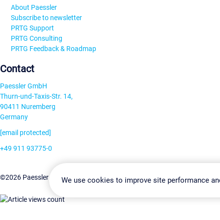
About Paessler
Subscribe to newsletter
PRTG Support
PRTG Consulting
PRTG Feedback & Roadmap
Contact
Paessler GmbH
Thurn-und-Taxis-Str. 14,
90411 Nuremberg
Germany
[email protected]
+49 911 93775-0
Contact us
Change Settin
©2026 Paessler GmbH
Terms & Conditions
Privacy Policy
We use cookies to improve site performance an