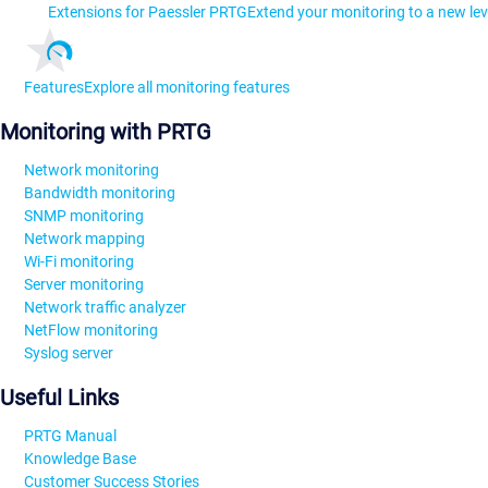
Extensions for Paessler PRTG
Extend your monitoring to a new lev
Features
Explore all monitoring features
Monitoring with PRTG
Network monitoring
Bandwidth monitoring
SNMP monitoring
Network mapping
Wi-Fi monitoring
Server monitoring
Network traffic analyzer
NetFlow monitoring
Syslog server
Useful Links
PRTG Manual
Knowledge Base
Customer Success Stories