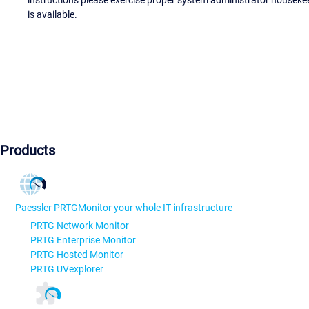
instructions please exercise proper system administrator houseke
is available.
Products
Paessler PRTG
Monitor your whole IT infrastructure
PRTG Network Monitor
PRTG Enterprise Monitor
PRTG Hosted Monitor
PRTG UVexplorer