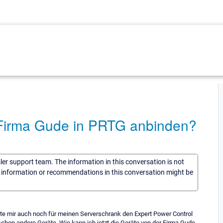
r Firma Gude in PRTG anbinden?
sler support team. The information in this conversation is not
he information or recommendations in this conversation might be
lte mir auch noch für meinen Serverschrank den Expert Power Control
hon andere Geräte. Wie kann ich jetzt die Geräte von der Firma Gude