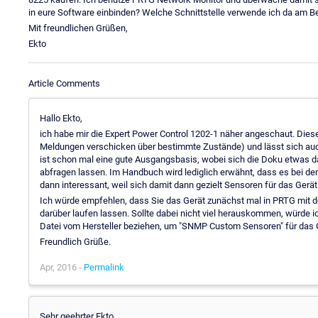
in eure Software einbinden? Welche Schnittstelle verwende ich da am 
Mit freundlichen Grüßen,
Ekto
Article Comments
Hallo Ekto,
ich habe mir die Expert Power Control 1202-1 näher angeschaut. Die
Meldungen verschicken über bestimmte Zustände) und lässt sich auc
ist schon mal eine gute Ausgangsbasis, wobei sich die Doku etwas
abfragen lassen. Im Handbuch wird lediglich erwähnt, dass es bei de
dann interessant, weil sich damit dann gezielt Sensoren für das Gerä
Ich würde empfehlen, dass Sie das Gerät zunächst mal in PRTG mit 
darüber laufen lassen. Sollte dabei nicht viel herauskommen, würde ic
Datei vom Hersteller beziehen, um "SNMP Custom Sensoren" für das Ge
Freundlich Grüße.
Apr, 2016 -
Permalink
Sehr geehrter Ekto,