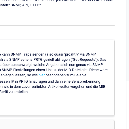
Besten? SNMP, API, HTTP?
se kann SNMP Traps senden (also quasi "proaktiv" via SNMP
h via SNMP seitens PRTG gezielt abfragen ("Get-Requests"). Das
 darüber ausschweigt, welche Angaben sich nun genau via SNMP
n SNMP-Einstellungen einen Link zu der MIB-Datei gibt. Diese wäre
t anlegen lassen, so wie
hier
beschrieben zum Beispiel.
dessen IP in PRTG hinzufügen und dann eine Sensorerkennung
h wie in dem zuvor verlinkten Artikel weiter vorgehen und die MIB-
rät zu erstellen.