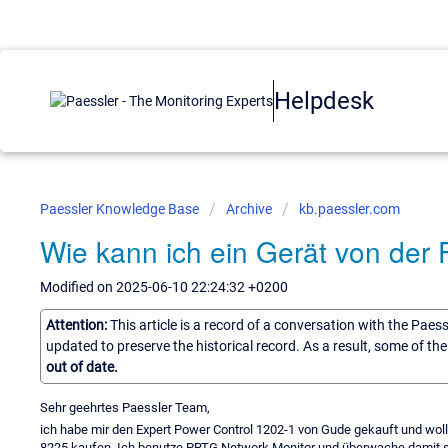
Helpdesk
Paessler Knowledge Base
Archive
kb.paessler.com
Wie kann ich ein Gerät von de
Modified on 2025-06-10 22:24:32 +0200
Attention:
This article is a record of a conversation with the Paes
updated to preserve the historical record. As a result, some of t
out of date.
Sehr geehrtes Paessler Team,
ich habe mir den Expert Power Control 1202-1 von Gude gekauft und wol
8225 kaufen. Ich benutze PRTG Network Monitor und überwache damit sc