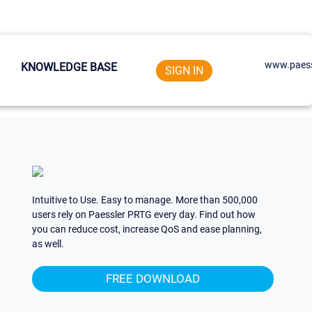
www.paess
KNOWLEDGE BASE
SIGN IN
Intuitive to Use. Easy to manage. More than 500,000
users rely on Paessler PRTG every day. Find out how
you can reduce cost, increase QoS and ease planning,
as well.
FREE DOWNLOAD