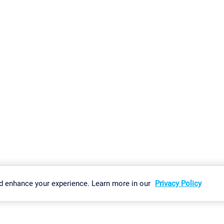
gs
Imprint
Report Vulnerability
Download & Install
Sitemap
d enhance your experience. Learn more in our
Privacy Policy