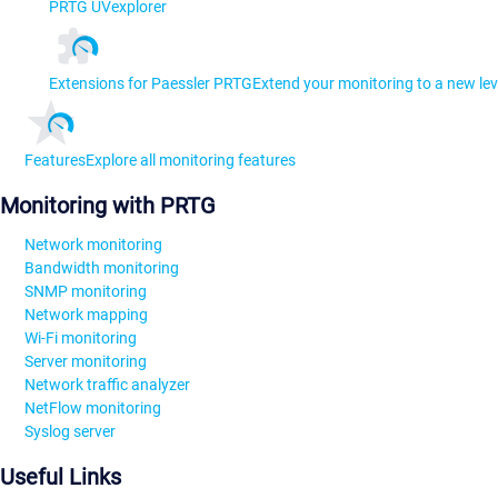
PRTG UVexplorer
Extensions for Paessler PRTG
Extend your monitoring to a new lev
Features
Explore all monitoring features
Monitoring with PRTG
Network monitoring
Bandwidth monitoring
SNMP monitoring
Network mapping
Wi-Fi monitoring
Server monitoring
Network traffic analyzer
NetFlow monitoring
Syslog server
Useful Links