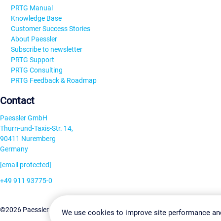
PRTG Manual
Knowledge Base
Customer Success Stories
About Paessler
Subscribe to newsletter
PRTG Support
PRTG Consulting
PRTG Feedback & Roadmap
Contact
Paessler GmbH
Thurn-und-Taxis-Str. 14,
90411 Nuremberg
Germany
[email protected]
+49 911 93775-0
Contact us
Change Settin
©2026 Paessler GmbH
Terms & Conditions
Privacy Policy
We use cookies to improve site performance an