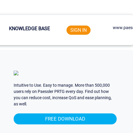
www.paess
KNOWLEDGE BASE
SIGN IN
Intuitive to Use. Easy to manage. More than 500,000
users rely on Paessler PRTG every day. Find out how
you can reduce cost, increase QoS and ease planning,
as well.
FREE DOWNLOAD