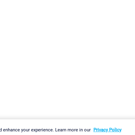
gs
Imprint
Report Vulnerability
Download & Install
Sitemap
d enhance your experience. Learn more in our
Privacy Policy