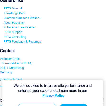
Useful Links
PRTG Manual
Knowledge Base
Customer Success Stories
About Paessler
Subscribe to newsletter
PRTG Support
PRTG Consulting
PRTG Feedback & Roadmap
Contact
Paessler GmbH
Thurn-und-Taxis-Str. 14,
90411 Nuremberg
Germany
[email protected]
We use cookies to improve site performance and
+49 911 93775-0
enhance your experience. Learn more in our
Contact us
Privacy Policy
Change Settings
©2026 Paessler GmbH
Terms & Conditions
Privacy Policy
Imprint
Report Vulnerability
Download & Install
Sitemap