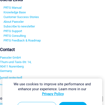
PRTG Manual
Knowledge Base
Customer Success Stories
About Paessler
Subscribe to newsletter
PRTG Support
PRTG Consulting
PRTG Feedback & Roadmap
Contact
Paessler GmbH
Thurn-und-Taxis-Str. 14,
90411 Nuremberg
Germany
[email protected]
We use cookies to improve site performance and
+49 911 93775-0
enhance your experience. Learn more in our
Contact us
Privacy Policy
Change Settings
©2026 Paessler GmbH
Terms & Conditions
Privacy Policy
Imprint
Report Vulnerability
Download & Install
Sitemap