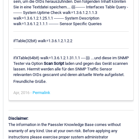
sein, um die OIDs herauszufinden. Den folgenden Inhalt könnten
Sie in eine Textdatei speichern.... {{{-------- Interfaces Table Query -
------- System Uptime Check walk=1.3.6.1.2.1.1.3
walk=1.3.6.1.2.1.25.1.1 -------- System Description
walk=1.3.6.1.2.1.1.1 -------- Sensor Specific Queries
ifTable(32bit) walk=1.3.6.1.2.1.2.2
ifXTable(64bit) walk=1.3.6.1.2.1.31.1.1 ----}}} ....und diese im SNMP
Tester via Option
Scan Script
laden und gegen das Gerät scannen
lassen. Hiermit werden alle für den SNMP Traffic Sensor
relevanten OIDs gescannt und deren aktuelle Werte aufgelistet.
Freundliche Grüße.
Apr, 2016 -
Permalink
Disclaimer:
The information in the Paessler Knowledge Base comes without
warranty of any kind. Use at your own risk. Before applying any
instructions please exercise proper system administrator