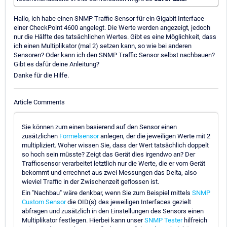
Hallo, ich habe einen SNMP Traffic Sensor für ein Gigabit Interface
einer CheckPoint 4600 angelegt. Die Werte werden angezeigt, jedoch
nur die Hälfte des tatsächlichen Wertes. Gibt es eine Möglichkeit, dass
ich einen Multiplikator (mal 2) setzen kann, so wie bei anderen
Sensoren? Oder kann ich den SNMP Traffic Sensor selbst nachbauen?
Gibt es dafür deine Anleitung?
Danke für die Hilfe.
Article Comments
Sie können zum einen basierend auf den Sensor einen
zusätzlichen
Formelsensor
anlegen, der die jeweiligen Werte mit 2
multipliziert. Woher wissen Sie, dass der Wert tatsächlich doppelt
so hoch sein müsste? Zeigt das Gerät dies irgendwo an? Der
Trafficsensor verarbeitet letztlich nur die Werte, die er vom Gerät
bekommt und errechnet aus zwei Messungen das Delta, also
wieviel Traffic in der Zwischenzeit geflossen ist.
Ein "Nachbau" wäre denkbar, wenn Sie zum Beispiel mittels
SNMP
Custom Sensor
die OID(s) des jeweiligen Interfaces gezielt
abfragen und zusätzlich in den Einstellungen des Sensors einen
Multiplikator festlegen. Hierbei kann unser
SNMP Tester
hilfreich