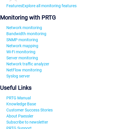
Features
Explore all monitoring features
Monitoring with PRTG
Network monitoring
Bandwidth monitoring
SNMP monitoring
Network mapping
Wi-Fi monitoring
Server monitoring
Network traffic analyzer
NetFlow monitoring
Syslog server
Useful Links
PRTG Manual
Knowledge Base
Customer Success Stories
About Paessler
Subscribe to newsletter
PRTG Support