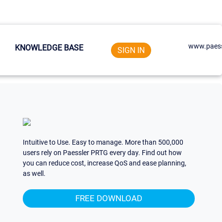
www.paess
KNOWLEDGE BASE
SIGN IN
Intuitive to Use. Easy to manage. More than 500,000
users rely on Paessler PRTG every day. Find out how
you can reduce cost, increase QoS and ease planning,
as well.
FREE DOWNLOAD