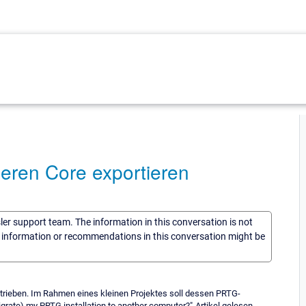
eren Core exportieren
sler support team. The information in this conversation is not
he information or recommendations in this conversation might be
etrieben. Im Rahmen eines kleinen Projektes soll dessen PRTG-
ate) my PRTG installation to another computer?"-Artikel gelesen,