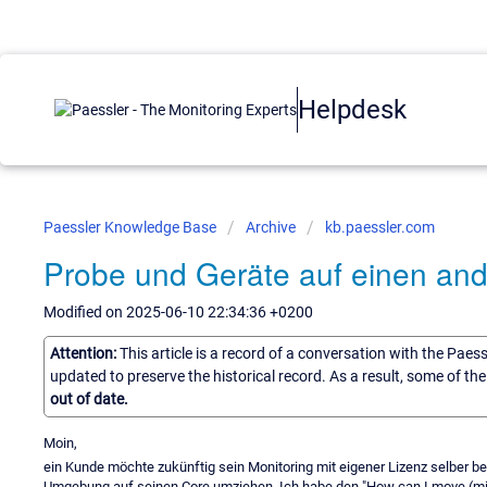
Helpdesk
Paessler Knowledge Base
Archive
kb.paessler.com
Probe und Geräte auf einen and
Modified on 2025-06-10 22:34:36 +0200
Attention:
This article is a record of a conversation with the Paes
updated to preserve the historical record. As a result, some of t
out of date.
Moin,
ein Kunde möchte zukünftig sein Monitoring mit eigener Lizenz selber b
Umgebung auf seinen Core umziehen. Ich habe den "How can I move (migr