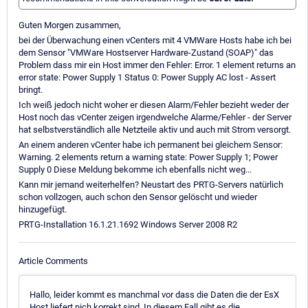
Guten Morgen zusammen,
bei der Überwachung einen vCenters mit 4 VMWare Hosts habe ich bei
dem Sensor "VMWare Hostserver Hardware-Zustand (SOAP)" das
Problem dass mir ein Host immer den Fehler: Error. 1 element returns an
error state: Power Supply 1 Status 0: Power Supply AC lost - Assert
bringt.
Ich weiß jedoch nicht woher er diesen Alarm/Fehler bezieht weder der
Host noch das vCenter zeigen irgendwelche Alarme/Fehler - der Server
hat selbstverständlich alle Netzteile aktiv und auch mit Strom versorgt.
An einem anderen vCenter habe ich permanent bei gleichem Sensor:
Warning. 2 elements return a warning state: Power Supply 1; Power
Supply 0 Diese Meldung bekomme ich ebenfalls nicht weg...
Kann mir jemand weiterhelfen? Neustart des PRTG-Servers natürlich
schon vollzogen, auch schon den Sensor gelöscht und wieder
hinzugefügt.
PRTG-Installation 16.1.21.1692 Windows Server 2008 R2
Article Comments
Hallo, leider kommt es manchmal vor dass die Daten die der EsX
Host liefert nich korrekt sind. In diesem Fall gibt es die