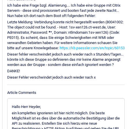
ich habe eine Frage bzgl. Alamierung.... Ich habe eine Gruppe mit Citrix
Servern - diese sind provisioniert und booten fast jede zweite Nacht...
Nun habe ich dort nach dem Boot oft folgenden Fehler:
Letzte Meldung: Verbindung konnte nicht hergestellt werden (80041002:
The object could not be found. - Host: 1sv-xen126.ct-west.de, User:
Administrator, Password:
*
*, Domain: ntlmdomain:1sv-xen126) (Code:
PE015). Es scheint, dass Sie einige Schwierigkeiten mit WMI oder
verwandten Gebieten haben. Für weitere Informationen schauen Sie
bitte auf unsere Knowlegebase:
https://kb.paessler.com/en/topic/60153
Dieser fehler verschwindet jedoch auch wieder nach x Stunden/Tagen...
könnte ich diese Gruppe so definieren das mir keine Alarme angezeigt
werden aus der Gruppe - sondern diese einfach ignoriert werden ?
DANKE!
Dieser Fehler verschwindet jedoch auch wieder nach x
Article Comments
Hallo Herr Heyder,
ein komplettes ignorieren ist hier nicht möglich. Die beste
Möglichkeit ist es dies über die automatische Bestätigung über die
API zu realisieren. Erstellen Sie sich hierzu eine neue
Benachrichtigung > HTTP Aktion Ausführen und geben Sie die URL