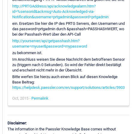
http://PRTGAddress/api/acknowledgealarm.htm?
id=%sensorid&ackmsg=Auto-Acknowledged-via-
Notification&username=prtgadmin&password=prtgadmin
ein. Ersetzen Sie hier die IP des PRTG Servers, den Usernamen und
das password=prtgadmin durch &passhash=PASSHASHWERT, wo
bei der Passhash-Wert über den API-Call
http://yourserver/api/getpasshash.htm?
username=myuser&password=mypassword
zu bekommen ist.
Im Anschluss weisen Sie diese Nachricht dem betroffenen Sensor
zu (triggern nach 0 Sekunden). So wird der Fehler direkt bestätigt
und erscheint nicht mehr in der Übersicht.
Bitte werfen Sie hierzu auch einen Blick auf diesen Knowledge
Base Beitrag:
https://helpdesk.paessler.com/en/support/solutions/articles/5903
Oct, 2015 -
Permalink
Disclaimer:
The information in the Paessler Knowledge Base comes without