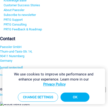
Knowledge Base
Customer Success Stories
About Paessler
Subscribe to newsletter
PRTG Support
PRTG Consulting
PRTG Feedback & Roadmap
Contact
Paessler GmbH
Thurn-und-Taxis-Str. 14,
90411 Nuremberg
Germany
[email protected]
We use cookies to improve site performance and
+49 911 93775-0
enhance your experience. Learn more in our
Contact us
Privacy Policy
Change Settings
©2026 Paessler GmbH
Terms & Conditions
Privacy Policy
Imprint
Report Vulnerability
Download & Install
Sitemap
CHANGE SETTINGS
OK